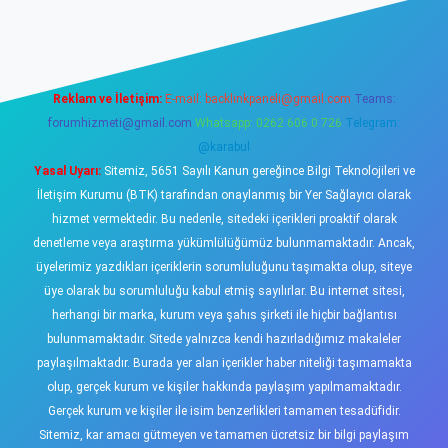
ş
https://www.betexper.xyz/
elexbetgiris.org
Reklam ve İletişim:
E-mail:
backlinkpaneli@gmail.com
Teams:
forumhizmeti@gmail.com
Whatsapp: 0262 606 0 726
Telegram:
@karabul
Yasal Uyarı:
Sitemiz, 5651 Sayılı Kanun gereğince Bilgi Teknolojileri ve
İletişim Kurumu (BTK) tarafından onaylanmış bir Yer Sağlayıcı olarak
hizmet vermektedir. Bu nedenle, sitedeki içerikleri proaktif olarak
denetleme veya araştırma yükümlülüğümüz bulunmamaktadır. Ancak,
üyelerimiz yazdıkları içeriklerin sorumluluğunu taşımakta olup, siteye
üye olarak bu sorumluluğu kabul etmiş sayılırlar. Bu internet sitesi,
herhangi bir marka, kurum veya şahıs şirketi ile hiçbir bağlantısı
bulunmamaktadır. Sitede yalnızca kendi hazırladığımız makaleler
paylaşılmaktadır. Burada yer alan içerikler haber niteliği taşımamakta
olup, gerçek kurum ve kişiler hakkında paylaşım yapılmamaktadır.
Gerçek kurum ve kişiler ile isim benzerlikleri tamamen tesadüfidir.
Sitemiz, kar amacı gütmeyen ve tamamen ücretsiz bir bilgi paylaşım