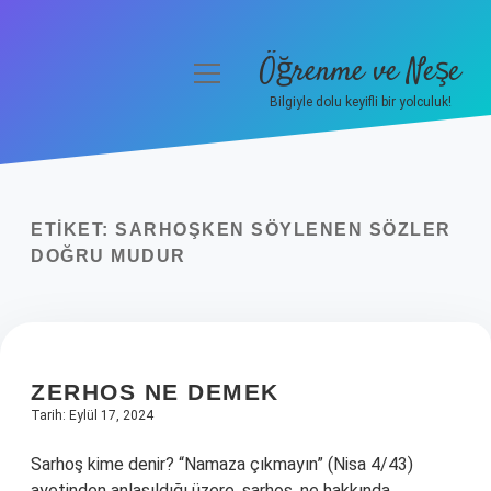
Öğrenme ve Neşe
menüyü
aç
Bilgiyle dolu keyifli bir yolculuk!
Anasayfa
Gizlilik Politikası
ETIKET:
SARHOŞKEN SÖYLENEN SÖZLER
Yasal Uyarı
DOĞRU MUDUR
Hakkımızda
ZERHOS NE DEMEK
Tarih: Eylül 17, 2024
Sarhoş kime denir? “Namaza çıkmayın” (Nisa 4/43)
ayetinden anlaşıldığı üzere, sarhoş, ne hakkında