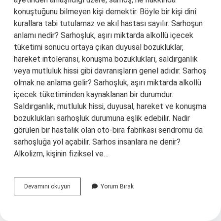
konuştuğunu bilmeyen kişi demektir. Böyle bir kişi dinî
kurallara tabi tutulamaz ve akıl hastası sayılır. Sarhoşun
anlamı nedir? Sarhoşluk, aşırı miktarda alkollü içecek
tüketimi sonucu ortaya çıkan duyusal bozukluklar,
hareket intoleransı, konuşma bozuklukları, saldırganlık
veya mutluluk hissi gibi davranışların genel adıdır. Sarhoş
olmak ne anlama gelir? Sarhoşluk, aşırı miktarda alkollü
içecek tüketiminden kaynaklanan bir durumdur.
Saldırganlık, mutluluk hissi, duyusal, hareket ve konuşma
bozuklukları sarhoşluk durumuna eşlik edebilir. Nadir
görülen bir hastalık olan oto-bira fabrikası sendromu da
sarhoşluğa yol açabilir. Sarhos insanlara ne denir?
Alkolizm, kişinin fiziksel ve…
Zerhos
Devamını okuyun
Yorum Bırak
Ne
Demek