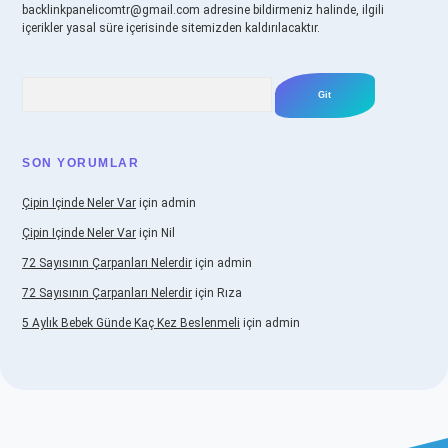
backlinkpanelicomtr@gmail.com
adresine bildirmeniz halinde, ilgili
içerikler yasal süre içerisinde sitemizden kaldırılacaktır.
Arama
SON YORUMLAR
Çipin Içinde Neler Var
için
admin
Çipin Içinde Neler Var
için
Nil
72 Sayısının Çarpanları Nelerdir
için
admin
72 Sayısının Çarpanları Nelerdir
için
Rıza
5 Aylık Bebek Günde Kaç Kez Beslenmeli
için
admin