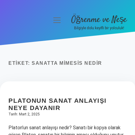
Öğrenme ve Neşe
menüyü
aç
Bilgiyle dolu keyifli bir yolculuk!
Anasayfa
Gizlilik Politikası
ETIKET:
SANATTA MIMESIS NEDIR
Yasal Uyarı
Hakkımızda
PLATONUN SANAT ANLAYIŞI
NEYE DAYANIR
Tarih: Mart 2, 2025
Platon’un sanat anlayışı nedir? Sanatı bir kopya olarak
gören Platon, sanatın bir bilginin amacı olduğunu unutur.