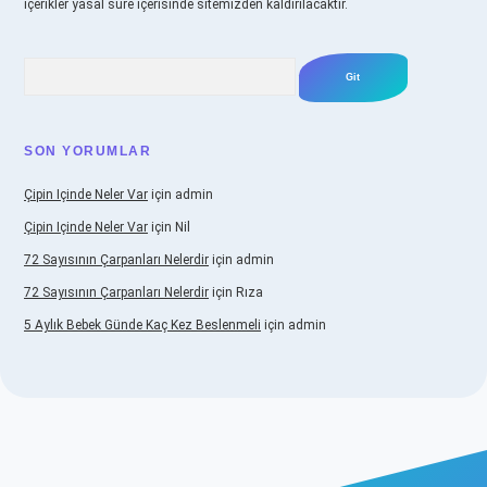
içerikler yasal süre içerisinde sitemizden kaldırılacaktır.
Arama
SON YORUMLAR
Çipin Içinde Neler Var
için
admin
Çipin Içinde Neler Var
için
Nil
72 Sayısının Çarpanları Nelerdir
için
admin
72 Sayısının Çarpanları Nelerdir
için
Rıza
5 Aylık Bebek Günde Kaç Kez Beslenmeli
için
admin
iş
https://www.betexper.xyz/
elexbetgiris.org