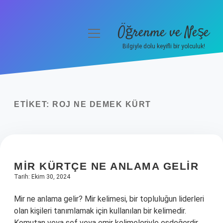
Öğrenme ve Neşe
menüyü
aç
Bilgiyle dolu keyifli bir yolculuk!
Anasayfa
Gizlilik Politikası
ETIKET:
ROJ NE DEMEK KÜRT
Yasal Uyarı
Hakkımızda
MIR KÜRTÇE NE ANLAMA GELIR
Tarih: Ekim 30, 2024
Mir ne anlama gelir? Mir kelimesi, bir topluluğun liderleri
olan kişileri tanımlamak için kullanılan bir kelimedir.
Komutan veya şef veya emir kelimeleriyle eşdeğerdir.