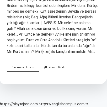
Birden fazla kişiyi kontrol eden kişilere Mir denir. Kürtçe
mir beg ne demek? Kürt aşiretlerinin Seyida ve Beraza
reislerinin (Mir, Beg, Ağa) ölümü üzerine Dengbejlerin
yaktığı ağıt kilamları | AVESIS. Mir xelef ne anlama
gelir? Allah sana uzun ömür ve bol kazanç versin. Mir
xelef… Ar Kürtçe ne demek? Ari kelimesinin anlamıyla
başlayalım: Fırat ve Orta Anadolu Kürtleri ateş için “ar”
kelimesini kullanırlar. Kürdistan da bu anlamda “ağır”dır.
Mir Kürt ismi mi? Mir (klan) ile karıştırılmamalıdır. Mir…
Mir
Devamını okuyun
Yorum Bırak
Kürtçe
Ne
Anlama
Gelir
https://slaytajans.com
https://englishcampus.com.tr