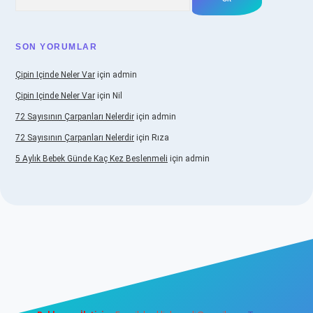
SON YORUMLAR
Çipin Içinde Neler Var
için
admin
Çipin Içinde Neler Var
için
Nil
72 Sayısının Çarpanları Nelerdir
için
admin
72 Sayısının Çarpanları Nelerdir
için
Rıza
5 Aylık Bebek Günde Kaç Kez Beslenmeli
için
admin
iş
https://www.betexper.xyz/
elexbetgiris.org