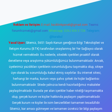
riş
https://www.betexper.xyz/
elexbetgiris.org
Reklam ve İletişim:
E-mail:
backlinkpaneli@gmail.com
Teams:
forumhizmeti@gmail.com
Whatsapp: 0262 606 0 726
Telegram:
@karabul
Yasal Uyarı:
Sitemiz, 5651 Sayılı Kanun gereğince Bilgi Teknolojileri ve
İletişim Kurumu (BTK) tarafından onaylanmış bir Yer Sağlayıcı olarak
hizmet vermektedir. Bu nedenle, sitedeki içerikleri proaktif olarak
denetleme veya araştırma yükümlülüğümüz bulunmamaktadır. Ancak,
üyelerimiz yazdıkları içeriklerin sorumluluğunu taşımakta olup, siteye
üye olarak bu sorumluluğu kabul etmiş sayılırlar. Bu internet sitesi,
herhangi bir marka, kurum veya şahıs şirketi ile hiçbir bağlantısı
bulunmamaktadır. Sitede yalnızca kendi hazırladığımız makaleler
paylaşılmaktadır. Burada yer alan içerikler haber niteliği taşımamakta
olup, gerçek kurum ve kişiler hakkında paylaşım yapılmamaktadır.
Gerçek kurum ve kişiler ile isim benzerlikleri tamamen tesadüfidir.
Sitemiz, kar amacı gütmeyen ve tamamen ücretsiz bir bilgi paylaşım