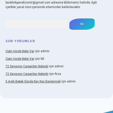
backlinkpanelicomtr@gmail.com
adresine bildirmeniz halinde, ilgili
içerikler yasal süre içerisinde sitemizden kaldırılacaktır.
Arama
SON YORUMLAR
Çipin Içinde Neler Var
için
admin
Çipin Içinde Neler Var
için
Nil
72 Sayısının Çarpanları Nelerdir
için
admin
72 Sayısının Çarpanları Nelerdir
için
Rıza
5 Aylık Bebek Günde Kaç Kez Beslenmeli
için
admin