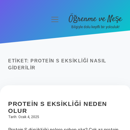
Öğrenme ve Neşe
menüyü
aç
Bilgiyle dolu keyifli bir yolculuk!
Anasayfa
Gizlilik Politikası
ETIKET:
PROTEIN S EKSIKLIĞI NASIL
Yasal Uyarı
GIDERILIR
Hakkımızda
PROTEIN S EKSIKLIĞI NEDEN
OLUR
Tarih: Ocak 4, 2025
Protein S düşüklüğü nelere sebep olur? Çok az protein