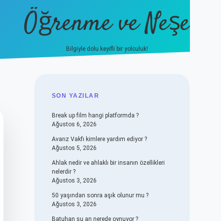
Öğrenme ve Neşe
Bilgiyle dolu keyifli bir yolculuk!
hiltonbet güncel giriş
https://
SIDEBAR
SON YAZILAR
Break up film hangi platformda ?
Ağustos 6, 2026
Avarız Vakfı kimlere yardım ediyor ?
Ağustos 5, 2026
Ahlak nedir ve ahlaklı bir insanın özellikleri
nelerdir ?
Ağustos 3, 2026
50 yaşından sonra aşık olunur mu ?
Ağustos 3, 2026
Batuhan şu an nerede oynuyor ?