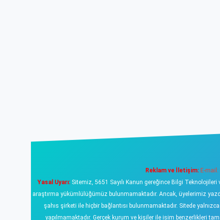
Reklam ve İletişim:
E-mail:
Yasal Uyarı:
Sitemiz, 5651 Sayılı Kanun gereğince Bilgi Teknolojileri 
araştırma yükümlülüğümüz bulunmamaktadır. Ancak, üyelerimiz yazdıklar
şahıs şirketi ile hiçbir bağlantısı bulunmamaktadır. Sitede yalnızc
yapılmamaktadır. Gerçek kurum ve kişiler ile isim benzerlikleri 