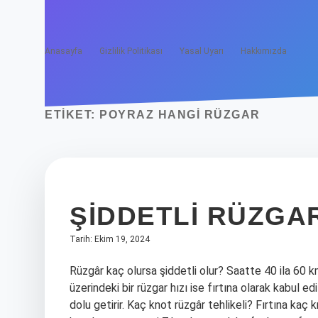
Anasayfa
Gizlilik Politikası
Yasal Uyarı
Hakkımızda
ETIKET:
POYRAZ HANGI RÜZGAR
ŞIDDETLI RÜZGA
Tarih: Ekim 19, 2024
Rüzgâr kaç olursa şiddetli olur? Saatte 40 ila 60 km
üzerindeki bir rüzgar hızı ise fırtına olarak kabul edi
dolu getirir. Kaç knot rüzgâr tehlikeli? Fırtına kaç k