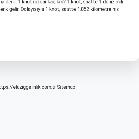
na denir. 1 knot rüzgâr kaç km? 1 knot, saatte 1 deniz mili
denk gelir. Dolayısıyla 1 knot, saatte 1.852 kilometre hız
ttps://elaziggelinlik.com.tr
Sitemap