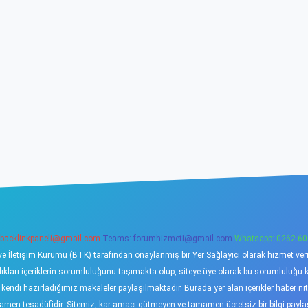
backlinkpaneli@gmail.com
Teams:
forumhizmeti@gmail.com
Whatsapp: 0262 60
ve İletişim Kurumu (BTK) tarafından onaylanmış bir Yer Sağlayıcı olarak hizmet verme
ı içeriklerin sorumluluğunu taşımakta olup, siteye üye olarak bu sorumluluğu kabu
a kendi hazırladığımız makaleler paylaşılmaktadır. Burada yer alan içerikler haber 
tamamen tesadüfidir. Sitemiz, kar amacı gütmeyen ve tamamen ücretsiz bir bilgi pay