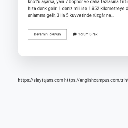
knot’u aşarsa, yani 7 bophor ve daha fazlasına fırtı
hıza denk gelir. 1 deniz mili ise 1.852 kilometreye 
anlamına gelir. 3 ila 5 kuvvetinde rüzgâr ne…
Şiddetli
Devamını okuyun
Yorum Bırak
Rüzgar
Kaç
Knot
https://slaytajans.com
https://englishcampus.com.tr
h