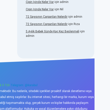
Çipin Içinde Neler Var
için
admin
Çipin Içinde Neler Var
için
Nil
72 Sayısının Çarpanları Nelerdir
için
admin
72 Sayısının Çarpanları Nelerdir
için
Rıza
5 Aylık Bebek Günde Kaç Kez Beslenmeli
için
admin
6 0 726
Telegram: @karabul
ktedir. Bu nedenle, sitedeki içerikleri proaktif olarak denetleme veya
l etmiş sayılırlar. Bu internet sitesi, herhangi bir marka, kurum veya
niteliği taşımamakta olup, gerçek kurum ve kişiler hakkında paylaşım
laşım platformudur. Hukuka ve yasal düzenlemelere aykırı olduğunu