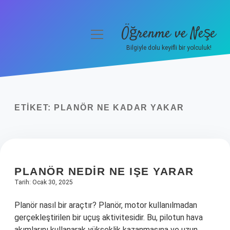
Öğrenme ve Neşe
menüyü
aç
Bilgiyle dolu keyifli bir yolculuk!
Anasayfa
Gizlilik Politikası
ETIKET:
PLANÖR NE KADAR YAKAR
Yasal Uyarı
Hakkımızda
PLANÖR NEDIR NE IŞE YARAR
Tarih: Ocak 30, 2025
Planör nasıl bir araçtır? Planör, motor kullanılmadan
gerçekleştirilen bir uçuş aktivitesidir. Bu, pilotun hava
akımlarını kullanarak yükseklik kazanmasına ve uzun