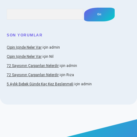
Arama
SON YORUMLAR
Çipin Içinde Neler Var
için
admin
Çipin Içinde Neler Var
için
Nil
72 Sayısının Çarpanları Nelerdir
için
admin
72 Sayısının Çarpanları Nelerdir
için
Rıza
5 Aylık Bebek Günde Kaç Kez Beslenmeli
için
admin
ş
https://www.betexper.xyz/
elexbetgiris.org