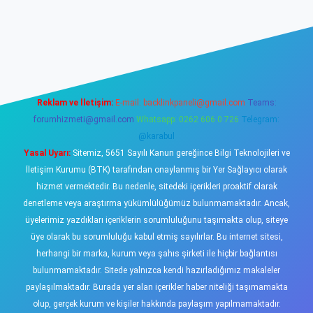
iş
https://www.betexper.xyz/
elexbetgiris.org
Reklam ve İletişim:
E-mail:
backlinkpaneli@gmail.com
Teams:
forumhizmeti@gmail.com
Whatsapp: 0262 606 0 726
Telegram:
@karabul
Yasal Uyarı:
Sitemiz, 5651 Sayılı Kanun gereğince Bilgi Teknolojileri ve
İletişim Kurumu (BTK) tarafından onaylanmış bir Yer Sağlayıcı olarak
hizmet vermektedir. Bu nedenle, sitedeki içerikleri proaktif olarak
denetleme veya araştırma yükümlülüğümüz bulunmamaktadır. Ancak,
üyelerimiz yazdıkları içeriklerin sorumluluğunu taşımakta olup, siteye
üye olarak bu sorumluluğu kabul etmiş sayılırlar. Bu internet sitesi,
herhangi bir marka, kurum veya şahıs şirketi ile hiçbir bağlantısı
bulunmamaktadır. Sitede yalnızca kendi hazırladığımız makaleler
paylaşılmaktadır. Burada yer alan içerikler haber niteliği taşımamakta
olup, gerçek kurum ve kişiler hakkında paylaşım yapılmamaktadır.