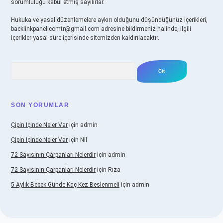
sorumluluğu kabul etmiş sayılırlar.
Hukuka ve yasal düzenlemelere aykırı olduğunu düşündüğünüz içerikleri,
backlinkpanelicomtr@gmail.com
adresine bildirmeniz halinde, ilgili
içerikler yasal süre içerisinde sitemizden kaldırılacaktır.
Arama
SON YORUMLAR
Çipin Içinde Neler Var
için
admin
Çipin Içinde Neler Var
için
Nil
72 Sayısının Çarpanları Nelerdir
için
admin
72 Sayısının Çarpanları Nelerdir
için
Rıza
5 Aylık Bebek Günde Kaç Kez Beslenmeli
için
admin