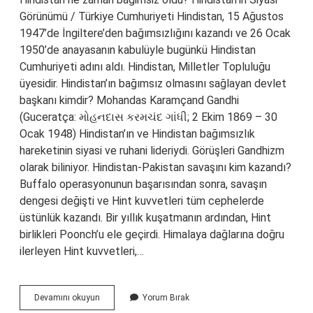
Görünümü / Türkiye Cumhuriyeti Hindistan, 15 Ağustos
1947’de İngiltere’den bağımsızlığını kazandı ve 26 Ocak
1950’de anayasanın kabulüyle bugünkü Hindistan
Cumhuriyeti adını aldı. Hindistan, Milletler Topluluğu
üyesidir. Hindistan’ın bağımsız olmasını sağlayan devlet
başkanı kimdir? Mohandas Karamçand Gandhi
(Guceratça: મોહનદાસ કરમચંદ ગાંધી; 2 Ekim 1869 – 30
Ocak 1948) Hindistan’ın ve Hindistan bağımsızlık
hareketinin siyasi ve ruhani lideriydi. Görüşleri Gandhizm
olarak biliniyor. Hindistan-Pakistan savaşını kim kazandı?
Buffalo operasyonunun başarısından sonra, savaşın
dengesi değişti ve Hint kuvvetleri tüm cephelerde
üstünlük kazandı. Bir yıllık kuşatmanın ardından, Hint
birlikleri Poonch’u ele geçirdi. Himalaya dağlarına doğru
ilerleyen Hint kuvvetleri,…
Hindistan
Devamını okuyun
Yorum Bırak
Bagimsizligini