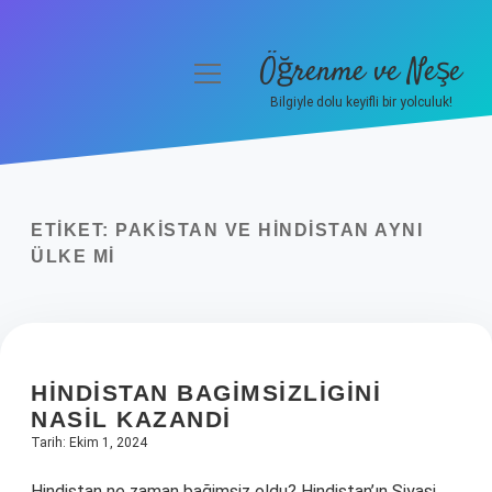
Öğrenme ve Neşe
menüyü
aç
Bilgiyle dolu keyifli bir yolculuk!
Anasayfa
Gizlilik Politikası
ETIKET:
PAKISTAN VE HINDISTAN AYNI
Yasal Uyarı
ÜLKE MI
Hakkımızda
HINDISTAN BAGIMSIZLIGINI
NASIL KAZANDI
Tarih: Ekim 1, 2024
Hindistan ne zaman bağimsiz oldu? Hindistan’ın Siyasi