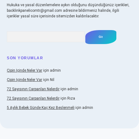
Hukuka ve yasal düzenlemelere aykırı olduğunu düşündüğünüz içerikleri,
backlinkpanelicomtr@gmail.com
adresine bildirmeniz halinde, ilgili
içerikler yasal süre içerisinde sitemizden kaldırılacaktır.
Arama
SON YORUMLAR
Çipin Içinde Neler Var
için
admin
Çipin Içinde Neler Var
için
Nil
72 Sayısının Çarpanları Nelerdir
için
admin
72 Sayısının Çarpanları Nelerdir
için
Rıza
5 Aylık Bebek Günde Kaç Kez Beslenmeli
için
admin