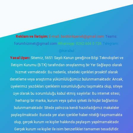
ş
https://www.betexper.xyz/
elexbetgiris.org
Reklam ve İletişim:
E-mail:
backlinkpaneli@gmail.com
Teams:
forumhizmeti@gmail.com
Whatsapp: 0262 606 0 726
Telegram:
@karabul
Yasal Uyarı:
Sitemiz, 5651 Sayılı Kanun gereğince Bilgi Teknolojileri ve
İletişim Kurumu (BTK) tarafından onaylanmış bir Yer Sağlayıcı olarak
hizmet vermektedir. Bu nedenle, sitedeki içerikleri proaktif olarak
denetleme veya araştırma yükümlülüğümüz bulunmamaktadır. Ancak,
üyelerimiz yazdıkları içeriklerin sorumluluğunu taşımakta olup, siteye
üye olarak bu sorumluluğu kabul etmiş sayılırlar. Bu internet sitesi,
herhangi bir marka, kurum veya şahıs şirketi ile hiçbir bağlantısı
bulunmamaktadır. Sitede yalnızca kendi hazırladığımız makaleler
paylaşılmaktadır. Burada yer alan içerikler haber niteliği taşımamakta
olup, gerçek kurum ve kişiler hakkında paylaşım yapılmamaktadır.
Gerçek kurum ve kişiler ile isim benzerlikleri tamamen tesadüfidir.