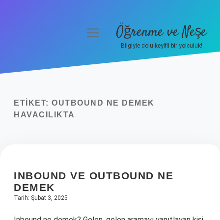
Öğrenme ve Neşe
menüyü
aç
Bilgiyle dolu keyifli bir yolculuk!
Anasayfa
Gizlilik Politikası
ETIKET:
OUTBOUND NE DEMEK
Yasal Uyarı
HAVACILIKTA
Hakkımızda
INBOUND VE OUTBOUND NE
DEMEK
Tarih: Şubat 3, 2025
İnbound ne demek? Gelen, gelen aramayı yanıtlayan kişi