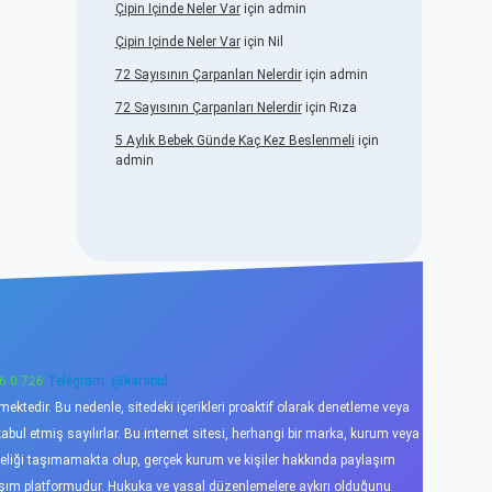
Çipin Içinde Neler Var
için
admin
Çipin Içinde Neler Var
için
Nil
72 Sayısının Çarpanları Nelerdir
için
admin
72 Sayısının Çarpanları Nelerdir
için
Rıza
5 Aylık Bebek Günde Kaç Kez Beslenmeli
için
admin
6 0 726
Telegram: @karabul
ktedir. Bu nedenle, sitedeki içerikleri proaktif olarak denetleme veya
l etmiş sayılırlar. Bu internet sitesi, herhangi bir marka, kurum veya
niteliği taşımamakta olup, gerçek kurum ve kişiler hakkında paylaşım
laşım platformudur. Hukuka ve yasal düzenlemelere aykırı olduğunu