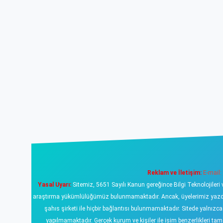
Reklam ve İletişim:
E-mail:
Yasal Uyarı:
Sitemiz, 5651 Sayılı Kanun gereğince Bilgi Teknolojileri 
araştırma yükümlülüğümüz bulunmamaktadır. Ancak, üyelerimiz yazdıklar
şahıs şirketi ile hiçbir bağlantısı bulunmamaktadır. Sitede yalnızc
yapılmamaktadır. Gerçek kurum ve kişiler ile isim benzerlikleri 