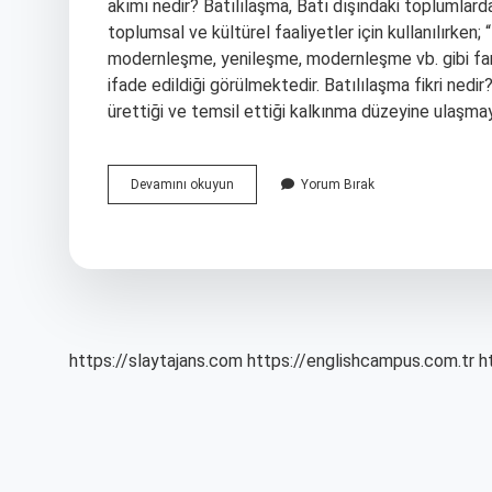
akımı nedir? Batılılaşma, Batı dışındaki toplumlarda
toplumsal ve kültürel faaliyetler için kullanılırken;
modernleşme, yenileşme, modernleşme vb. gibi fark
ifade edildiği görülmektedir. Batılılaşma fikri nedi
ürettiği ve temsil ettiği kalkınma düzeyine ulaşma
Batılılaşma
Devamını okuyun
Yorum Bırak
Düşüncesi
Nedir
https://slaytajans.com
https://englishcampus.com.tr
h