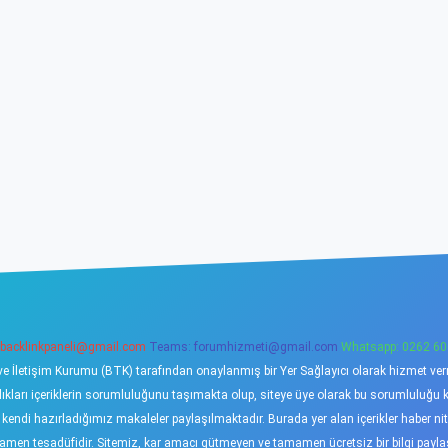
backlinkpaneli@gmail.com
Teams:
forumhizmeti@gmail.com
Whatsapp: 0262 60
ve İletişim Kurumu (BTK) tarafından onaylanmış bir Yer Sağlayıcı olarak hizmet verme
ı içeriklerin sorumluluğunu taşımakta olup, siteye üye olarak bu sorumluluğu kabu
a kendi hazırladığımız makaleler paylaşılmaktadır. Burada yer alan içerikler haber 
tamamen tesadüfidir. Sitemiz, kar amacı gütmeyen ve tamamen ücretsiz bir bilgi pay