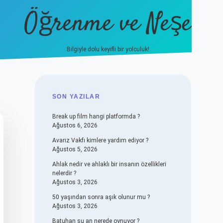
Öğrenme ve Neşe
Bilgiyle dolu keyifli bir yolculuk!
hiltonbet güncel giriş
https://
SIDEBAR
SON YAZILAR
Break up film hangi platformda ?
Ağustos 6, 2026
Avarız Vakfı kimlere yardım ediyor ?
Ağustos 5, 2026
Ahlak nedir ve ahlaklı bir insanın özellikleri
nelerdir ?
Ağustos 3, 2026
50 yaşından sonra aşık olunur mu ?
Ağustos 3, 2026
Batuhan şu an nerede oynuyor ?