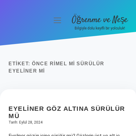
Öğrenme ve Neşe
menüyü
aç
Bilgiyle dolu keyifli bir yolculuk!
Anasayfa
Gizlilik Politikası
ETIKET:
ÖNCE RIMEL MI SÜRÜLÜR
Yasal Uyarı
EYELINER MI
Hakkımızda
EYELINER GÖZ ALTINA SÜRÜLÜR
MÜ
Tarih: Eylül 28, 2024
Eyeliner gözün içine sürülür mü? Gözlerin üst ve alt iç