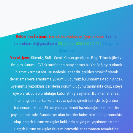
riş
https://www.betexper.xyz/
elexbetgiris.org
Reklam ve İletişim:
E-mail:
backlinkpaneli@gmail.com
Teams:
forumhizmeti@gmail.com
Whatsapp: 0262 606 0 726
Telegram:
@karabul
Yasal Uyarı:
Sitemiz, 5651 Sayılı Kanun gereğince Bilgi Teknolojileri ve
İletişim Kurumu (BTK) tarafından onaylanmış bir Yer Sağlayıcı olarak
hizmet vermektedir. Bu nedenle, sitedeki içerikleri proaktif olarak
denetleme veya araştırma yükümlülüğümüz bulunmamaktadır. Ancak,
üyelerimiz yazdıkları içeriklerin sorumluluğunu taşımakta olup, siteye
üye olarak bu sorumluluğu kabul etmiş sayılırlar. Bu internet sitesi,
herhangi bir marka, kurum veya şahıs şirketi ile hiçbir bağlantısı
bulunmamaktadır. Sitede yalnızca kendi hazırladığımız makaleler
paylaşılmaktadır. Burada yer alan içerikler haber niteliği taşımamakta
olup, gerçek kurum ve kişiler hakkında paylaşım yapılmamaktadır.
Gerçek kurum ve kişiler ile isim benzerlikleri tamamen tesadüfidir.