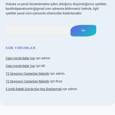
Hukuka ve yasal düzenlemelere aykırı olduğunu düşündüğünüz içerikleri,
backlinkpanelicomtr@gmail.com
adresine bildirmeniz halinde, ilgili
içerikler yasal süre içerisinde sitemizden kaldırılacaktır.
Arama
SON YORUMLAR
Çipin Içinde Neler Var
için
admin
Çipin Içinde Neler Var
için
Nil
72 Sayısının Çarpanları Nelerdir
için
admin
72 Sayısının Çarpanları Nelerdir
için
Rıza
5 Aylık Bebek Günde Kaç Kez Beslenmeli
için
admin