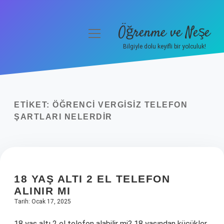
Öğrenme ve Neşe
menüyü
aç
Bilgiyle dolu keyifli bir yolculuk!
Anasayfa
Gizlilik Politikası
ETIKET:
ÖĞRENCI VERGISIZ TELEFON
Yasal Uyarı
ŞARTLARI NELERDIR
Hakkımızda
18 YAŞ ALTI 2 EL TELEFON
ALINIR MI
Tarih: Ocak 17, 2025
18 yaş altı 2 el telefon alabilir mi? 18 yaşından küçükler