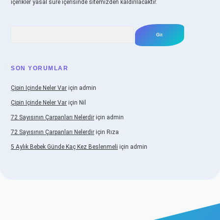
içerikler yasal süre içerisinde sitemizden kaldırılacaktır.
Arama
SON YORUMLAR
Çipin Içinde Neler Var
için
admin
Çipin Içinde Neler Var
için
Nil
72 Sayısının Çarpanları Nelerdir
için
admin
72 Sayısının Çarpanları Nelerdir
için
Rıza
5 Aylık Bebek Günde Kaç Kez Beslenmeli
için
admin
ş
https://www.betexper.xyz/
elexbetgiris.org