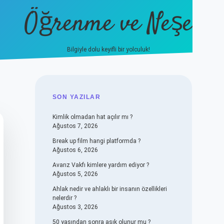
Öğrenme ve Neşe
Bilgiyle dolu keyifli bir yolculuk!
hiltonbet güncel giriş
https:
SIDEBAR
SON YAZILAR
Kimlik olmadan hat açılır mı ?
Ağustos 7, 2026
Break up film hangi platformda ?
Ağustos 6, 2026
Avarız Vakfı kimlere yardım ediyor ?
Ağustos 5, 2026
Ahlak nedir ve ahlaklı bir insanın özellikleri
nelerdir ?
Ağustos 3, 2026
50 yaşından sonra aşık olunur mu ?