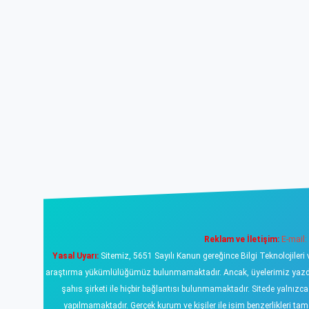
Reklam ve İletişim:
E-mail:
Yasal Uyarı:
Sitemiz, 5651 Sayılı Kanun gereğince Bilgi Teknolojileri 
araştırma yükümlülüğümüz bulunmamaktadır. Ancak, üyelerimiz yazdıklar
şahıs şirketi ile hiçbir bağlantısı bulunmamaktadır. Sitede yalnızc
yapılmamaktadır. Gerçek kurum ve kişiler ile isim benzerlikleri 