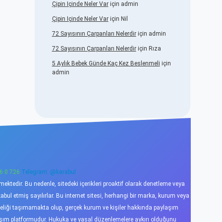
Çipin Içinde Neler Var
için
admin
Çipin Içinde Neler Var
için
Nil
72 Sayısının Çarpanları Nelerdir
için
admin
72 Sayısının Çarpanları Nelerdir
için
Rıza
5 Aylık Bebek Günde Kaç Kez Beslenmeli
için
admin
6 0 726
Telegram: @karabul
ktedir. Bu nedenle, sitedeki içerikleri proaktif olarak denetleme veya
l etmiş sayılırlar. Bu internet sitesi, herhangi bir marka, kurum veya
niteliği taşımamakta olup, gerçek kurum ve kişiler hakkında paylaşım
laşım platformudur. Hukuka ve yasal düzenlemelere aykırı olduğunu