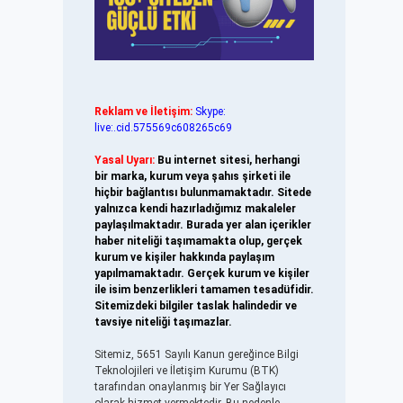
Reklam ve İletişim:
Skype:
live:.cid.575569c608265c69
Yasal Uyarı:
Bu internet sitesi, herhangi
bir marka, kurum veya şahıs şirketi ile
hiçbir bağlantısı bulunmamaktadır. Sitede
yalnızca kendi hazırladığımız makaleler
paylaşılmaktadır. Burada yer alan içerikler
haber niteliği taşımamakta olup, gerçek
kurum ve kişiler hakkında paylaşım
yapılmamaktadır. Gerçek kurum ve kişiler
ile isim benzerlikleri tamamen tesadüfidir.
Sitemizdeki bilgiler taslak halindedir ve
tavsiye niteliği taşımazlar.
Sitemiz, 5651 Sayılı Kanun gereğince Bilgi
Teknolojileri ve İletişim Kurumu (BTK)
tarafından onaylanmış bir Yer Sağlayıcı