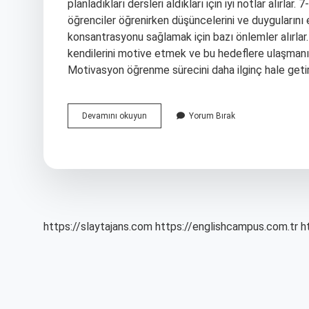
planladıkları dersleri aldıkları için iyi notlar alırlar.
öğrenciler öğrenirken düşüncelerini ve duygularını etk
konsantrasyonu sağlamak için bazı önlemler alırlar
kendilerini motive etmek ve bu hedeflere ulaşmanın 
Motivasyon öğrenme sürecini daha ilginç hale getire
Başarılı
Devamını okuyun
Yorum Bırak
Bir
Öğrenci
Nasıl
Olmalı
https://slaytajans.com
https://englishcampus.com.tr
h