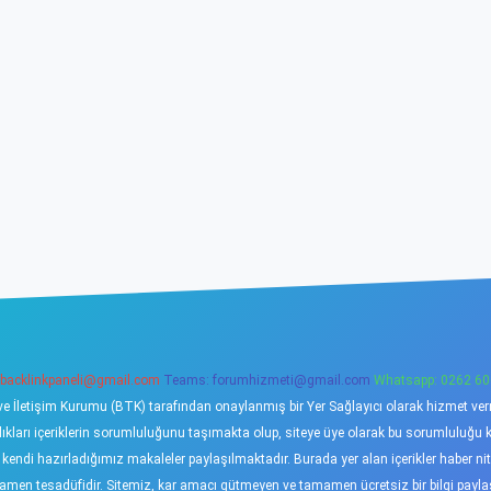
backlinkpaneli@gmail.com
Teams:
forumhizmeti@gmail.com
Whatsapp: 0262 60
ve İletişim Kurumu (BTK) tarafından onaylanmış bir Yer Sağlayıcı olarak hizmet verme
ı içeriklerin sorumluluğunu taşımakta olup, siteye üye olarak bu sorumluluğu kabu
a kendi hazırladığımız makaleler paylaşılmaktadır. Burada yer alan içerikler haber 
tamamen tesadüfidir. Sitemiz, kar amacı gütmeyen ve tamamen ücretsiz bir bilgi pay