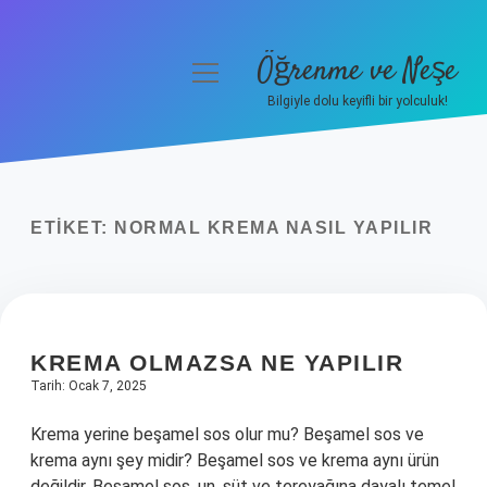
Öğrenme ve Neşe
menüyü
aç
Bilgiyle dolu keyifli bir yolculuk!
Anasayfa
Gizlilik Politikası
ETIKET:
NORMAL KREMA NASIL YAPILIR
Yasal Uyarı
Hakkımızda
KREMA OLMAZSA NE YAPILIR
Tarih: Ocak 7, 2025
Krema yerine beşamel sos olur mu? Beşamel sos ve
krema aynı şey midir? Beşamel sos ve krema aynı ürün
değildir. Beşamel sos, un, süt ve tereyağına dayalı temel