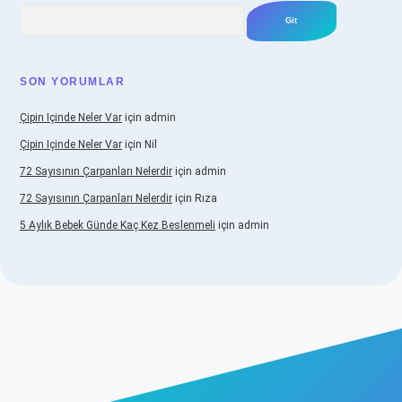
Arama
SON YORUMLAR
Çipin Içinde Neler Var
için
admin
Çipin Içinde Neler Var
için
Nil
72 Sayısının Çarpanları Nelerdir
için
admin
72 Sayısının Çarpanları Nelerdir
için
Rıza
5 Aylık Bebek Günde Kaç Kez Beslenmeli
için
admin
iş
https://www.betexper.xyz/
elexbetgiris.org