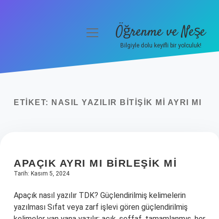
Öğrenme ve Neşe
menüyü
aç
Bilgiyle dolu keyifli bir yolculuk!
Anasayfa
Gizlilik Politikası
ETIKET:
NASIL YAZILIR BITIŞIK MI AYRI MI
Yasal Uyarı
Hakkımızda
APAÇIK AYRI MI BIRLEŞIK MI
Tarih: Kasım 5, 2024
Apaçık nasıl yazılır TDK? Güçlendirilmiş kelimelerin
yazılması Sıfat veya zarf işlevi gören güçlendirilmiş
kelimeler yan yana yazılır: açık, şeffaf, tamamlanmış, her