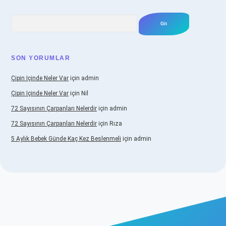
Arama
SON YORUMLAR
Çipin Içinde Neler Var
için
admin
Çipin Içinde Neler Var
için
Nil
72 Sayısının Çarpanları Nelerdir
için
admin
72 Sayısının Çarpanları Nelerdir
için
Rıza
5 Aylık Bebek Günde Kaç Kez Beslenmeli
için
admin
ş
https://www.betexper.xyz/
elexbetgiris.org