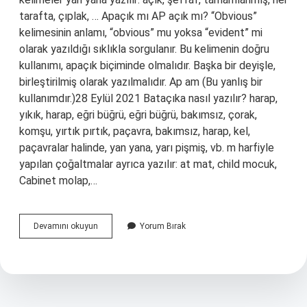
tarafta, çıplak, … Apaçık mı AP açık mı? “Obvious”
kelimesinin anlamı, “obvious” mu yoksa “evident” mi
olarak yazıldığı sıklıkla sorgulanır. Bu kelimenin doğru
kullanımı, apaçık biçiminde olmalıdır. Başka bir deyişle,
birleştirilmiş olarak yazılmalıdır. Ap am (Bu yanlış bir
kullanımdır.)28 Eylül 2021 Bataçıka nasıl yazılır? harap,
yıkık, harap, eğri büğrü, eğri büğrü, bakımsız, çorak,
komşu, yırtık pırtık, paçavra, bakımsız, harap, kel,
paçavralar halinde, yan yana, yarı pişmiş, vb. m harfiyle
yapılan çoğaltmalar ayrıca yazılır: at mat, child mocuk,
Cabinet molap,…
Apaçık
Devamını okuyun
Yorum Bırak
Ayrı
Mı
Birleşik
Mi