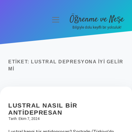
Öğrenme ve Neşe
menüyü
aç
Bilgiyle dolu keyifli bir yolculuk!
Anasayfa
Gizlilik Politikası
ETIKET:
LUSTRAL DEPRESYONA IYI GELIR
Yasal Uyarı
MI
Hakkımızda
LUSTRAL NASIL BIR
ANTIDEPRESAN
Tarih: Ekim 7, 2024
Lustral hangi tür antidepresan? Sertralin (Türkiye’de