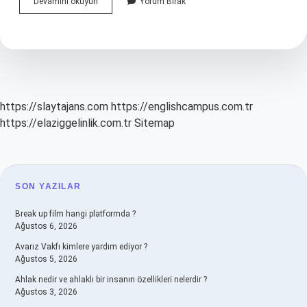
Lustral
Devamını okuyun
Yorum Bırak
Nasıl
Bir
Antidepresan
https://slaytajans.com
https://englishcampus.com.tr
https://elaziggelinlik.com.tr
Sitemap
SIDEBAR
SON YAZILAR
Break up film hangi platformda ?
Ağustos 6, 2026
Avarız Vakfı kimlere yardım ediyor ?
Ağustos 5, 2026
Ahlak nedir ve ahlaklı bir insanın özellikleri nelerdir ?
Ağustos 3, 2026