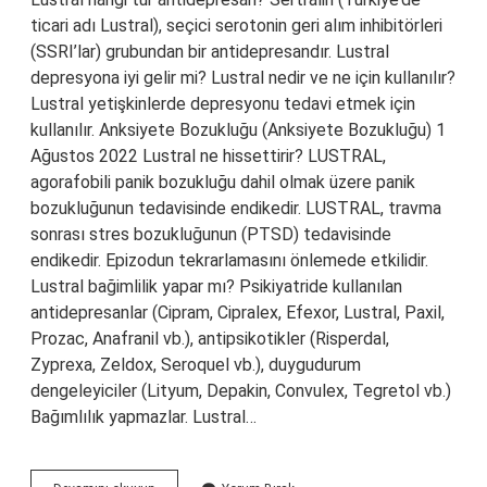
ticari adı Lustral), seçici serotonin geri alım inhibitörleri
(SSRI’lar) grubundan bir antidepresandır. Lustral
depresyona iyi gelir mi? Lustral nedir ve ne için kullanılır?
Lustral yetişkinlerde depresyonu tedavi etmek için
kullanılır. Anksiyete Bozukluğu (Anksiyete Bozukluğu) 1
Ağustos 2022 Lustral ne hissettirir? LUSTRAL,
agorafobili panik bozukluğu dahil olmak üzere panik
bozukluğunun tedavisinde endikedir. LUSTRAL, travma
sonrası stres bozukluğunun (PTSD) tedavisinde
endikedir. Epizodun tekrarlamasını önlemede etkilidir.
Lustral bağimlilik yapar mı? Psikiyatride kullanılan
antidepresanlar (Cipram, Cipralex, Efexor, Lustral, Paxil,
Prozac, Anafranil vb.), antipsikotikler (Risperdal,
Zyprexa, Zeldox, Seroquel vb.), duygudurum
dengeleyiciler (Lityum, Depakin, Convulex, Tegretol vb.)
Bağımlılık yapmazlar. Lustral…