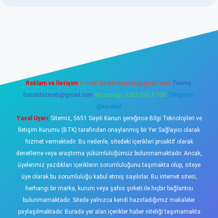
iş
https://www.betexper.xyz/
elexbetgiris.org
Reklam ve İletişim:
E-mail:
backlinkpaneli@gmail.com
Teams:
forumhizmeti@gmail.com
Whatsapp: 0262 606 0 726
Telegram:
@karabul
Yasal Uyarı:
Sitemiz, 5651 Sayılı Kanun gereğince Bilgi Teknolojileri ve
İletişim Kurumu (BTK) tarafından onaylanmış bir Yer Sağlayıcı olarak
hizmet vermektedir. Bu nedenle, sitedeki içerikleri proaktif olarak
denetleme veya araştırma yükümlülüğümüz bulunmamaktadır. Ancak,
üyelerimiz yazdıkları içeriklerin sorumluluğunu taşımakta olup, siteye
üye olarak bu sorumluluğu kabul etmiş sayılırlar. Bu internet sitesi,
herhangi bir marka, kurum veya şahıs şirketi ile hiçbir bağlantısı
bulunmamaktadır. Sitede yalnızca kendi hazırladığımız makaleler
paylaşılmaktadır. Burada yer alan içerikler haber niteliği taşımamakta