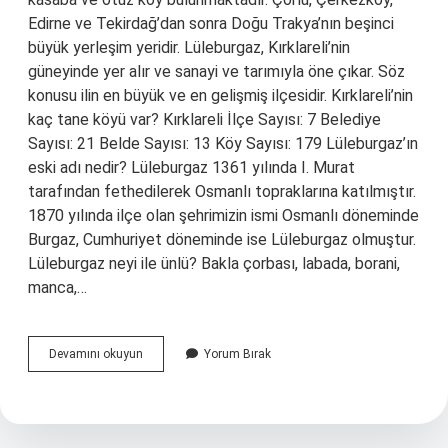
Edirne ve Tekirdağ’dan sonra Doğu Trakya’nın beşinci
büyük yerleşim yeridir. Lüleburgaz, Kırklareli’nin
güneyinde yer alır ve sanayi ve tarımıyla öne çıkar. Söz
konusu ilin en büyük ve en gelişmiş ilçesidir. Kırklareli’nin
kaç tane köyü var? Kırklareli İlçe Sayısı: 7 Belediye
Sayısı: 21 Belde Sayısı: 13 Köy Sayısı: 179 Lüleburgaz’ın
eski adı nedir? Lüleburgaz 1361 yılında I. Murat
tarafından fethedilerek Osmanlı topraklarına katılmıştır.
1870 yılında ilçe olan şehrimizin ismi Osmanlı döneminde
Burgaz, Cumhuriyet döneminde ise Lüleburgaz olmuştur.
Lüleburgaz neyi ile ünlü? Bakla çorbası, labada, borani,
manca,…
Lüleburgazda
Devamını okuyun
Yorum Bırak
Kaç
Tane
Köy
Var