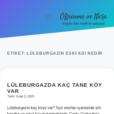
Öğrenme ve Neşe
menüyü
aç
Bilgiyle dolu keyifli bir yolculuk!
Anasayfa
Gizlilik Politikası
ETIKET:
LÜLEBURGAZIN ESKI ADI NEDIR
Yasal Uyarı
Hakkımızda
LÜLEBURGAZDA KAÇ TANE KÖY
VAR
Tarih: Ocak 3, 2025
Lüleburgazın kaç köyü var? İlçe sınırları içerisinde altı
kasaba ve otuz köy bulunmaktadır. Çorlu, Çerkezköy,