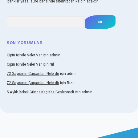
içerikler yasal süre içerisinde sitemizden kaldırılacaktır.
Arama
SON YORUMLAR
Çipin Içinde Neler Var
için
admin
Çipin Içinde Neler Var
için
Nil
72 Sayısının Çarpanları Nelerdir
için
admin
72 Sayısının Çarpanları Nelerdir
için
Rıza
5 Aylık Bebek Günde Kaç Kez Beslenmeli
için
admin
ş
https://www.betexper.xyz/
elexbetgiris.org