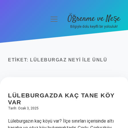
Öğrenme ve Neşe
menüyü
aç
Bilgiyle dolu keyifli bir yolculuk!
Anasayfa
Gizlilik Politikası
ETIKET:
LÜLEBURGAZ NEYI ILE ÜNLÜ
Yasal Uyarı
Hakkımızda
LÜLEBURGAZDA KAÇ TANE KÖY
VAR
Tarih: Ocak 3, 2025
Lüleburgazın kaç köyü var? İlçe sınırları içerisinde altı
kasaba ve otuz köy bulunmaktadır. Çorlu, Çerkezköy,