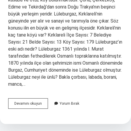
Edirne ve Tekirdağ’dan sonra Doğu Trakya’nın beşinci
büyük yerleşim yeridir. Lüleburgaz, Kırklareli’nin
güneyinde yer alır ve sanayi ve tarımıyla öne çıkar. Söz
konusu ilin en büyük ve en gelişmiş ilçesidir. Kırklareli’nin
kaç tane köyü var? Kırklareli İlçe Sayısı: 7 Belediye
Sayısı: 21 Belde Sayısı: 13 Köy Sayısı: 179 Lüleburgaz’ın
eski adı nedir? Lüleburgaz 1361 yılında I. Murat
tarafından fethedilerek Osmanlı topraklarına katılmıştır.
1870 yılında ilçe olan şehrimizin ismi Osmanlı döneminde
Burgaz, Cumhuriyet döneminde ise Lüleburgaz olmuştur.
Lüleburgaz neyi ile ünlü? Bakla çorbası, labada, borani,
manca,…
Lüleburgazda
Devamını okuyun
Yorum Bırak
Kaç
Tane
Köy
Var