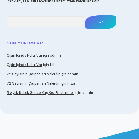
içerikler yasal süre içerisinde sitemizden kaldırılacaktır.
Arama
SON YORUMLAR
Çipin Içinde Neler Var
için
admin
Çipin Içinde Neler Var
için
Nil
72 Sayısının Çarpanları Nelerdir
için
admin
72 Sayısının Çarpanları Nelerdir
için
Rıza
5 Aylık Bebek Günde Kaç Kez Beslenmeli
için
admin
giriş
https://www.betexper.xyz/
elexbetgiris.org