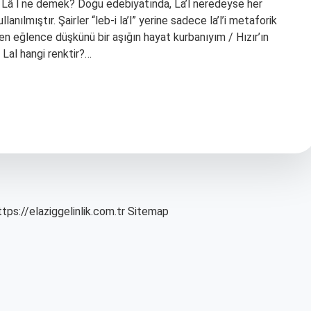
. Lâ l ne demek? Doğu edebiyatında, La’l neredeyse her
anılmıştır. Şairler “leb-i la’l” yerine sadece la’l’i metaforik
Ben eğlence düşkünü bir aşığın hayat kurbanıyım / Hızır’ın
 Lal hangi renktir?…
ttps://elaziggelinlik.com.tr
Sitemap