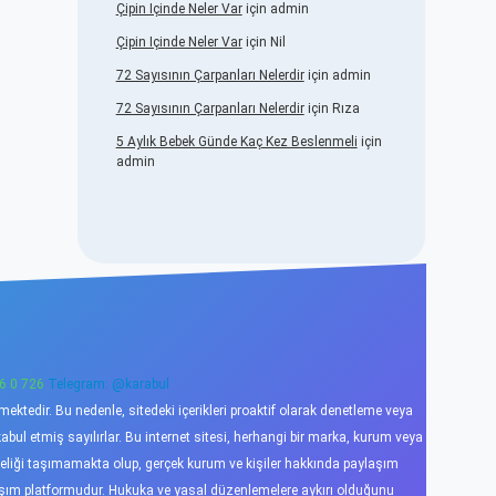
Çipin Içinde Neler Var
için
admin
Çipin Içinde Neler Var
için
Nil
72 Sayısının Çarpanları Nelerdir
için
admin
72 Sayısının Çarpanları Nelerdir
için
Rıza
5 Aylık Bebek Günde Kaç Kez Beslenmeli
için
admin
6 0 726
Telegram: @karabul
ktedir. Bu nedenle, sitedeki içerikleri proaktif olarak denetleme veya
l etmiş sayılırlar. Bu internet sitesi, herhangi bir marka, kurum veya
niteliği taşımamakta olup, gerçek kurum ve kişiler hakkında paylaşım
laşım platformudur. Hukuka ve yasal düzenlemelere aykırı olduğunu