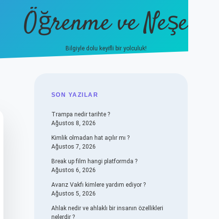
Öğrenme ve Neşe
Bilgiyle dolu keyifli bir yolculuk!
hiltonbet güncel giriş
https:/
SIDEBAR
SON YAZILAR
Trampa nedir tarihte ?
Ağustos 8, 2026
Kimlik olmadan hat açılır mı ?
Ağustos 7, 2026
Break up film hangi platformda ?
Ağustos 6, 2026
Avarız Vakfı kimlere yardım ediyor ?
Ağustos 5, 2026
Ahlak nedir ve ahlaklı bir insanın özellikleri
nelerdir ?