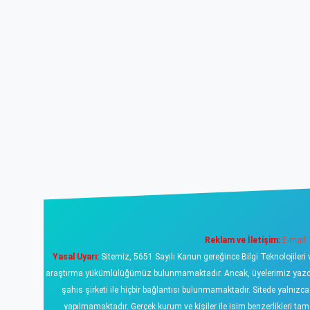
Reklam ve İletişim:
E-mail:
Yasal Uyarı:
Sitemiz, 5651 Sayılı Kanun gereğince Bilgi Teknolojileri 
araştırma yükümlülüğümüz bulunmamaktadır. Ancak, üyelerimiz yazdıklar
şahıs şirketi ile hiçbir bağlantısı bulunmamaktadır. Sitede yalnızc
yapılmamaktadır. Gerçek kurum ve kişiler ile isim benzerlikleri 