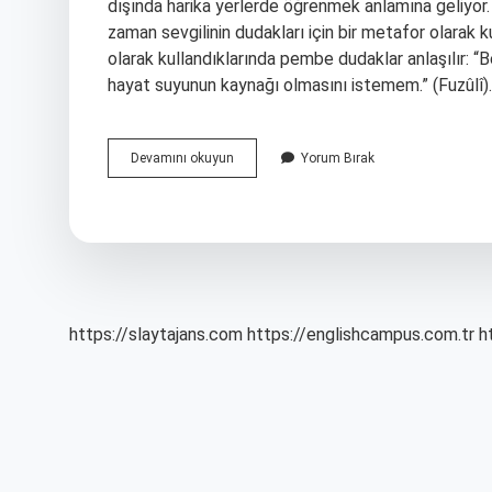
dışında harika yerlerde öğrenmek anlamına geliyor
zaman sevgilinin dudakları için bir metafor olarak kull
olarak kullandıklarında pembe dudaklar anlaşılır: “
hayat suyunun kaynağı olmasını istemem.” (Fuzûlî).
Şarabı
Devamını okuyun
Yorum Bırak
Lal
Ne
Demek
https://slaytajans.com
https://englishcampus.com.tr
h