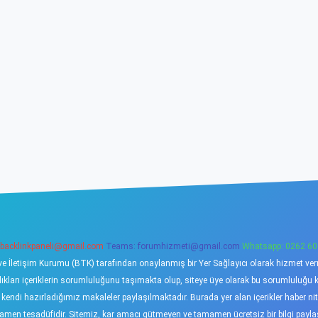
backlinkpaneli@gmail.com
Teams:
forumhizmeti@gmail.com
Whatsapp: 0262 60
ve İletişim Kurumu (BTK) tarafından onaylanmış bir Yer Sağlayıcı olarak hizmet verme
ı içeriklerin sorumluluğunu taşımakta olup, siteye üye olarak bu sorumluluğu kabu
a kendi hazırladığımız makaleler paylaşılmaktadır. Burada yer alan içerikler haber 
tamamen tesadüfidir. Sitemiz, kar amacı gütmeyen ve tamamen ücretsiz bir bilgi pay