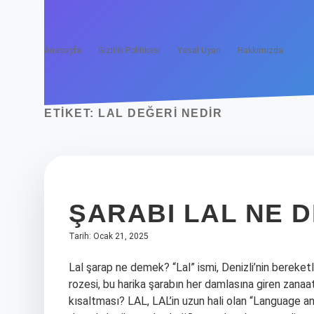
Anasayfa
Gizlilik Politikası
Yasal Uyarı
Hakkımızda
ETIKET:
LAL DEĞERI NEDIR
ŞARABI LAL NE 
Tarih: Ocak 21, 2025
Lal şarap ne demek? “Lal” ismi, Denizli’nin bereket
rozesi, bu harika şarabın her damlasına giren zanaatk
kısaltması? LAL, LAL’in uzun hali olan “Language an