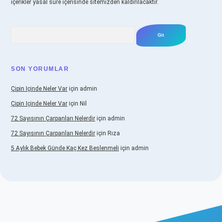
içerikler yasal süre içerisinde sitemizden kaldırılacaktır.
Arama
SON YORUMLAR
Çipin Içinde Neler Var
için
admin
Çipin Içinde Neler Var
için
Nil
72 Sayısının Çarpanları Nelerdir
için
admin
72 Sayısının Çarpanları Nelerdir
için
Rıza
5 Aylık Bebek Günde Kaç Kez Beslenmeli
için
admin
ş
https://www.betexper.xyz/
elexbetgiris.org