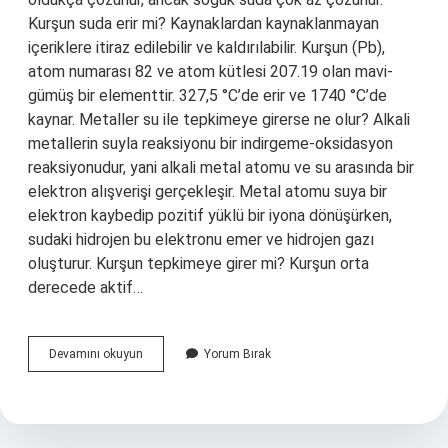
Kurşun suda erir mi? Kaynaklardan kaynaklanmayan
içeriklere itiraz edilebilir ve kaldırılabilir. Kurşun (Pb),
atom numarası 82 ve atom kütlesi 207.19 olan mavi-
gümüş bir elementtir. 327,5 °C’de erir ve 1740 °C’de
kaynar. Metaller su ile tepkimeye girerse ne olur? Alkali
metallerin suyla reaksiyonu bir indirgeme-oksidasyon
reaksiyonudur, yani alkali metal atomu ve su arasında bir
elektron alışverişi gerçekleşir. Metal atomu suya bir
elektron kaybedip pozitif yüklü bir iyona dönüşürken,
sudaki hidrojen bu elektronu emer ve hidrojen gazı
oluşturur. Kurşun tepkimeye girer mi? Kurşun orta
derecede aktif…
Kurşun
Devamını okuyun
Yorum Bırak
Su
Ile
Tepkimeye
Girer
Mi