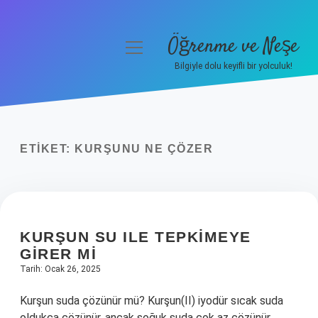
Öğrenme ve Neşe
menüyü
aç
Bilgiyle dolu keyifli bir yolculuk!
Anasayfa
Gizlilik Politikası
ETIKET:
KURŞUNU NE ÇÖZER
Yasal Uyarı
Hakkımızda
KURŞUN SU ILE TEPKIMEYE
GIRER MI
Tarih: Ocak 26, 2025
Kurşun suda çözünür mü? Kurşun(II) iyodür sıcak suda
oldukça çözünür, ancak soğuk suda çok az çözünür.