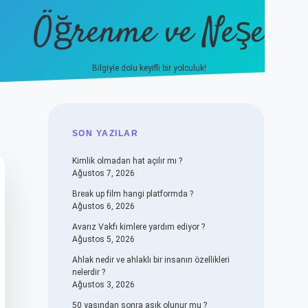
Öğrenme ve Neşe
Bilgiyle dolu keyifli bir yolculuk!
hiltonbet güncel giriş
https:
SIDEBAR
SON YAZILAR
Kimlik olmadan hat açılır mı ?
Ağustos 7, 2026
Break up film hangi platformda ?
Ağustos 6, 2026
Avarız Vakfı kimlere yardım ediyor ?
Ağustos 5, 2026
Ahlak nedir ve ahlaklı bir insanın özellikleri
nelerdir ?
Ağustos 3, 2026
50 yaşından sonra aşık olunur mu ?