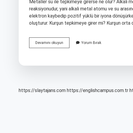
Metaller su ile tepkimeye girerse ne olur? Alkali m
reaksiyonudur, yani alkali metal atomu ve su arasın
elektron kaybedip pozitif yüklü bir iyona dönüşürk
oluşturur. Kurşun tepkimeye girer mi? Kurşun orta
Kurşun
Devamını okuyun
Yorum Bırak
Su
Ile
Tepkimeye
Girer
Mi
https://slaytajans.com
https://englishcampus.com.tr
h