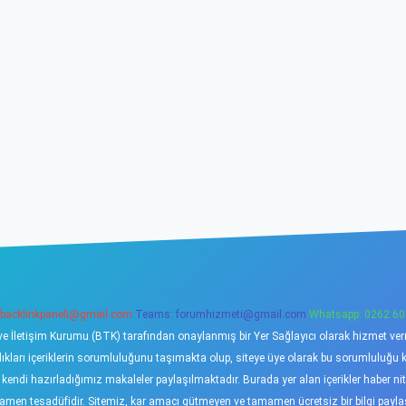
backlinkpaneli@gmail.com
Teams:
forumhizmeti@gmail.com
Whatsapp: 0262 60
ve İletişim Kurumu (BTK) tarafından onaylanmış bir Yer Sağlayıcı olarak hizmet verme
ı içeriklerin sorumluluğunu taşımakta olup, siteye üye olarak bu sorumluluğu kabu
a kendi hazırladığımız makaleler paylaşılmaktadır. Burada yer alan içerikler haber 
tamamen tesadüfidir. Sitemiz, kar amacı gütmeyen ve tamamen ücretsiz bir bilgi pay