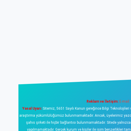
Reklam ve İletişim:
E-mail:
Yasal Uyarı:
Sitemiz, 5651 Sayılı Kanun gereğince Bilgi Teknolojileri 
araştırma yükümlülüğümüz bulunmamaktadır. Ancak, üyelerimiz yazdıklar
şahıs şirketi ile hiçbir bağlantısı bulunmamaktadır. Sitede yalnızc
yapılmamaktadır. Gerçek kurum ve kişiler ile isim benzerlikleri 