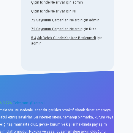
Çipin Içinde Neler Var
için
admin
Çipin Içinde Neler Var
için
Nil
72 Sayısının Çarpanları Nelerdir
için
admin
72 Sayısının Çarpanları Nelerdir
için
Rıza
5 Aylık Bebek Günde Kaç Kez Beslenmeli
için
admin
6 0 726
Telegram: @karabul
ktedir. Bu nedenle, sitedeki içerikleri proaktif olarak denetleme veya
l etmiş sayılırlar. Bu internet sitesi, herhangi bir marka, kurum veya
niteliği taşımamakta olup, gerçek kurum ve kişiler hakkında paylaşım
laşım platformudur. Hukuka ve yasal düzenlemelere aykırı olduğunu