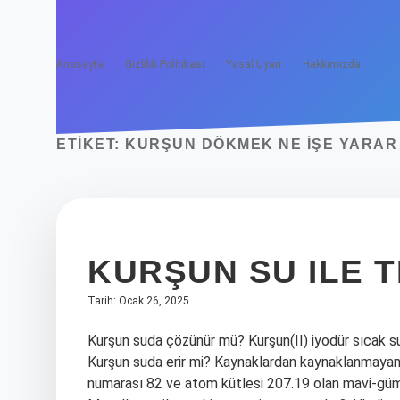
Anasayfa
Gizlilik Politikası
Yasal Uyarı
Hakkımızda
ETIKET:
KURŞUN DÖKMEK NE IŞE YARAR
KURŞUN SU ILE T
Tarih: Ocak 26, 2025
Kurşun suda çözünür mü? Kurşun(II) iyodür sıcak 
Kurşun suda erir mi? Kaynaklardan kaynaklanmayan içe
numarası 82 ve atom kütlesi 207.19 olan mavi-gümüş