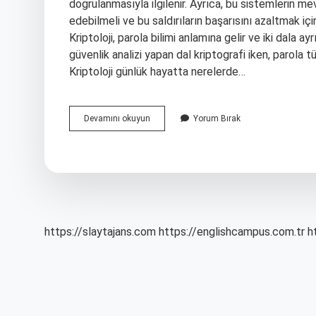
doğrulanmasıyla ilgilenir. Ayrıca, bu sistemlerin mev
edebilmeli ve bu saldırıların başarısını azaltmak için
Kriptoloji, parola bilimi anlamına gelir ve iki dala ay
güvenlik analizi yapan dal kriptografi iken, parola tü
Kriptoloji günlük hayatta nerelerde…
Kriptoloji
Devamını okuyun
Yorum Bırak
Bölümü
Nedir
https://slaytajans.com
https://englishcampus.com.tr
h