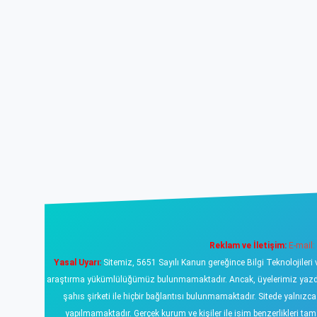
Reklam ve İletişim:
E-mail:
Yasal Uyarı:
Sitemiz, 5651 Sayılı Kanun gereğince Bilgi Teknolojileri 
araştırma yükümlülüğümüz bulunmamaktadır. Ancak, üyelerimiz yazdıklar
şahıs şirketi ile hiçbir bağlantısı bulunmamaktadır. Sitede yalnızc
yapılmamaktadır. Gerçek kurum ve kişiler ile isim benzerlikleri 