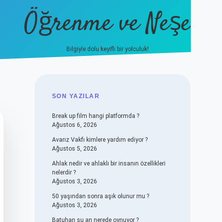
Öğrenme ve Neşe
Bilgiyle dolu keyifli bir yolculuk!
hiltonbet güncel giriş
ht
SIDEBAR
SON YAZILAR
Break up film hangi platformda ?
Ağustos 6, 2026
Avarız Vakfı kimlere yardım ediyor ?
Ağustos 5, 2026
Ahlak nedir ve ahlaklı bir insanın özellikleri
nelerdir ?
Ağustos 3, 2026
50 yaşından sonra aşık olunur mu ?
Ağustos 3, 2026
Batuhan şu an nerede oynuyor ?