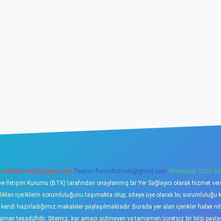
backlinkpaneli@gmail.com
Teams:
forumhizmeti@gmail.com
Whatsapp: 0262 60
ve İletişim Kurumu (BTK) tarafından onaylanmış bir Yer Sağlayıcı olarak hizmet verme
ı içeriklerin sorumluluğunu taşımakta olup, siteye üye olarak bu sorumluluğu kabu
a kendi hazırladığımız makaleler paylaşılmaktadır. Burada yer alan içerikler haber 
tamamen tesadüfidir. Sitemiz, kar amacı gütmeyen ve tamamen ücretsiz bir bilgi pay