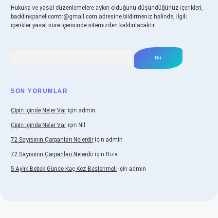
Hukuka ve yasal düzenlemelere aykırı olduğunu düşündüğünüz içerikleri,
backlinkpanelicomtr@gmail.com
adresine bildirmeniz halinde, ilgili
içerikler yasal süre içerisinde sitemizden kaldırılacaktır.
Arama
SON YORUMLAR
Çipin Içinde Neler Var
için
admin
Çipin Içinde Neler Var
için
Nil
72 Sayısının Çarpanları Nelerdir
için
admin
72 Sayısının Çarpanları Nelerdir
için
Rıza
5 Aylık Bebek Günde Kaç Kez Beslenmeli
için
admin