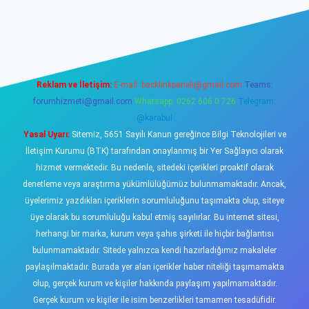
ş
https://www.betexper.xyz/
elexbetgiris.org
Reklam ve İletişim:
E-mail:
backlinkpaneli@gmail.com
Teams:
forumhizmeti@gmail.com
Whatsapp: 0262 606 0 726
Telegram:
@karabul
Yasal Uyarı:
Sitemiz, 5651 Sayılı Kanun gereğince Bilgi Teknolojileri ve
İletişim Kurumu (BTK) tarafından onaylanmış bir Yer Sağlayıcı olarak
hizmet vermektedir. Bu nedenle, sitedeki içerikleri proaktif olarak
denetleme veya araştırma yükümlülüğümüz bulunmamaktadır. Ancak,
üyelerimiz yazdıkları içeriklerin sorumluluğunu taşımakta olup, siteye
üye olarak bu sorumluluğu kabul etmiş sayılırlar. Bu internet sitesi,
herhangi bir marka, kurum veya şahıs şirketi ile hiçbir bağlantısı
bulunmamaktadır. Sitede yalnızca kendi hazırladığımız makaleler
paylaşılmaktadır. Burada yer alan içerikler haber niteliği taşımamakta
olup, gerçek kurum ve kişiler hakkında paylaşım yapılmamaktadır.
Gerçek kurum ve kişiler ile isim benzerlikleri tamamen tesadüfidir.