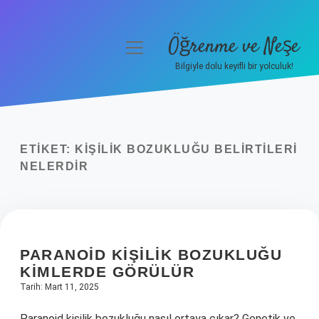
Öğrenme ve Neşe
menüyü
aç
Bilgiyle dolu keyifli bir yolculuk!
Anasayfa
Gizlilik Politikası
ETIKET:
KIŞILIK BOZUKLUĞU BELIRTILERI
Yasal Uyarı
NELERDIR
Hakkımızda
PARANOID KIŞILIK BOZUKLUĞU
KIMLERDE GÖRÜLÜR
Tarih: Mart 11, 2025
Paranoid kişilik bozukluğu nasıl ortaya çıkar? Genetik ve