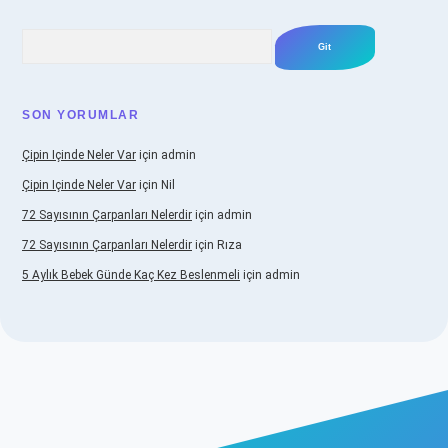
Arama
SON YORUMLAR
Çipin Içinde Neler Var
için
admin
Çipin Içinde Neler Var
için
Nil
72 Sayısının Çarpanları Nelerdir
için
admin
72 Sayısının Çarpanları Nelerdir
için
Rıza
5 Aylık Bebek Günde Kaç Kez Beslenmeli
için
admin
iş
https://www.betexper.xyz/
elexbetgiris.org