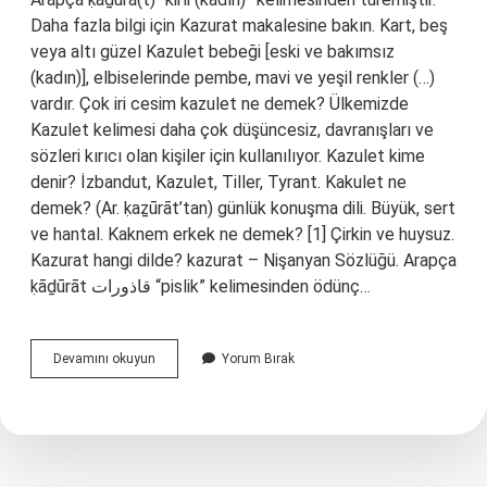
Daha fazla bilgi için Kazurat makalesine bakın. Kart, beş
veya altı güzel Kazulet bebeği [eski ve bakımsız
(kadın)], elbiselerinde pembe, mavi ve yeşil renkler (…)
vardır. Çok iri cesim kazulet ne demek? Ülkemizde
Kazulet kelimesi daha çok düşüncesiz, davranışları ve
sözleri kırıcı olan kişiler için kullanılıyor. Kazulet kime
denir? İzbandut, Kazulet, Tiller, Tyrant. Kakulet ne
demek? (Ar. ḳaẕūrāt’tan) günlük konuşma dili. Büyük, sert
ve hantal. Kaknem erkek ne demek? [1] Çirkin ve huysuz.
Kazurat hangi dilde? kazurat – Nişanyan Sözlüğü. Arapça
ḳāḏūrāt قاذورات “pislik” kelimesinden ödünç…
Çok
Devamını okuyun
Yorum Bırak
Iri
Koca
Cesim
Kazulet
Nedir