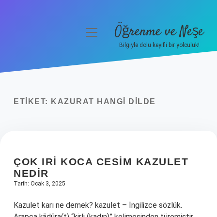
Öğrenme ve Neşe
menüyü
aç
Bilgiyle dolu keyifli bir yolculuk!
Anasayfa
Gizlilik Politikası
ETIKET:
KAZURAT HANGI DILDE
Yasal Uyarı
Hakkımızda
ÇOK IRI KOCA CESIM KAZULET
NEDIR
Tarih: Ocak 3, 2025
Kazulet karı ne demek? kazulet – İngilizce sözlük.
Arapça ḳāḏūra(t) “kirli (kadın)” kelimesinden türemiştir.