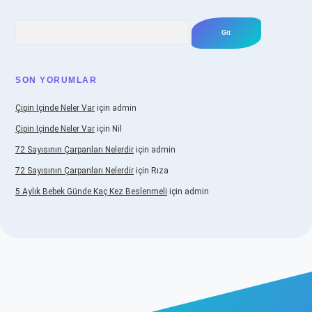
Arama
SON YORUMLAR
Çipin Içinde Neler Var
için
admin
Çipin Içinde Neler Var
için
Nil
72 Sayısının Çarpanları Nelerdir
için
admin
72 Sayısının Çarpanları Nelerdir
için
Rıza
5 Aylık Bebek Günde Kaç Kez Beslenmeli
için
admin
iş
https://www.betexper.xyz/
elexbetgiris.org