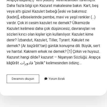
Daha fazla bilgi için Kazurat makalesine bakın. Kart, beş
veya altı güzel Kazulet bebeği [eski ve bakımsız
(kadın)], elbiselerinde pembe, mavi ve yeşil renkler (…)
vardır. Çok iri cesim kazulet ne demek? Ülkemizde
Kazulet kelimesi daha çok düşüncesiz, davranışları ve
sözleri kırıcı olan kişiler için kullanılıyor. Kazulet kime
denir? İzbandut, Kazulet, Tiller, Tyrant. Kakulet ne
demek? (Ar. ḳaẕūrāt’tan) günlük konuşma dili. Büyük, sert
ve hantal. Kaknem erkek ne demek? [1] Çirkin ve huysuz.
Kazurat hangi dilde? kazurat – Nişanyan Sözlüğü. Arapça
ḳāḏūrāt قاذورات “pislik” kelimesinden ödünç…
Çok
Devamını okuyun
Yorum Bırak
Iri
Koca
Cesim
Kazulet
Nedir