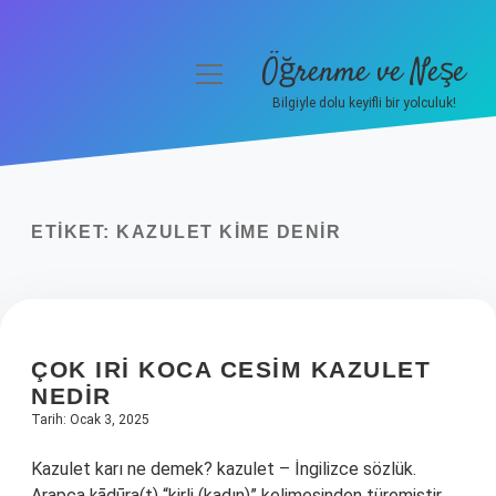
Öğrenme ve Neşe
menüyü
aç
Bilgiyle dolu keyifli bir yolculuk!
Anasayfa
Gizlilik Politikası
ETIKET:
KAZULET KIME DENIR
Yasal Uyarı
Hakkımızda
ÇOK IRI KOCA CESIM KAZULET
NEDIR
Tarih: Ocak 3, 2025
Kazulet karı ne demek? kazulet – İngilizce sözlük.
Arapça ḳāḏūra(t) “kirli (kadın)” kelimesinden türemiştir.