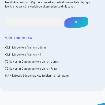
backlinkpanelicomtr@gmail.com
adresine bildirmeniz halinde, ilgili
içerikler yasal süre içerisinde sitemizden kaldırılacaktır.
Arama
SON YORUMLAR
Çipin Içinde Neler Var
için
admin
Çipin Içinde Neler Var
için
Nil
72 Sayısının Çarpanları Nelerdir
için
admin
72 Sayısının Çarpanları Nelerdir
için
Rıza
5 Aylık Bebek Günde Kaç Kez Beslenmeli
için
admin