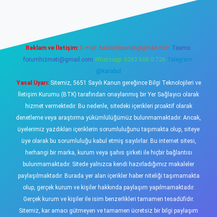
ş
https://www.betexper.xyz/
elexbetgiris.org
Reklam ve İletişim:
E-mail:
backlinkpaneli@gmail.com
Teams:
forumhizmeti@gmail.com
Whatsapp: 0262 606 0 726
Telegram:
@karabul
Yasal Uyarı:
Sitemiz, 5651 Sayılı Kanun gereğince Bilgi Teknolojileri ve
İletişim Kurumu (BTK) tarafından onaylanmış bir Yer Sağlayıcı olarak
hizmet vermektedir. Bu nedenle, sitedeki içerikleri proaktif olarak
denetleme veya araştırma yükümlülüğümüz bulunmamaktadır. Ancak,
üyelerimiz yazdıkları içeriklerin sorumluluğunu taşımakta olup, siteye
üye olarak bu sorumluluğu kabul etmiş sayılırlar. Bu internet sitesi,
herhangi bir marka, kurum veya şahıs şirketi ile hiçbir bağlantısı
bulunmamaktadır. Sitede yalnızca kendi hazırladığımız makaleler
paylaşılmaktadır. Burada yer alan içerikler haber niteliği taşımamakta
olup, gerçek kurum ve kişiler hakkında paylaşım yapılmamaktadır.
Gerçek kurum ve kişiler ile isim benzerlikleri tamamen tesadüfidir.
Sitemiz, kar amacı gütmeyen ve tamamen ücretsiz bir bilgi paylaşım