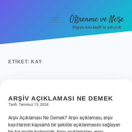
Öğrenme ve Neşe
menüyü
aç
Bilgiyle dolu keyifli bir yolculuk!
Anasayfa
Gizlilik Politikası
ETIKET:
KAY
Yasal Uyarı
Hakkımızda
ARŞIV AÇIKLAMASI NE DEMEK
Tarih: Temmuz 13, 2024
Arşiv Açıklaması Ne Demek? Arşiv açıklaması, arşiv
kayıtlarının kapsamlı bir şekilde açıklanmasını sağlayan
bir tür metin belgesidir. Arşiv açıklamaları, arşiv