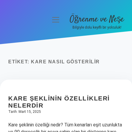
Öğrenme ve Neşe
menüyü
aç
Bilgiyle dolu keyifli bir yolculuk!
Anasayfa
Gizlilik Politikası
ETIKET:
KARE NASIL GÖSTERILIR
Yasal Uyarı
Hakkımızda
KARE ŞEKLININ ÖZELLIKLERI
NELERDIR
Tarih: Mart 15, 2025
Kare şeklinin özelliği nedir? Tüm kenarları eşit uzunlukta
ve 90 derecelik bir açıya sahip olan bir dörtgene kare