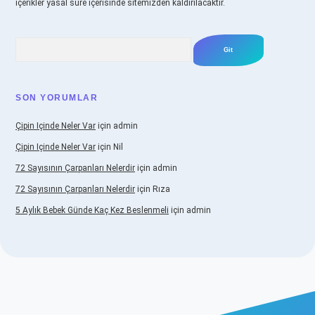
içerikler yasal süre içerisinde sitemizden kaldırılacaktır.
Arama
SON YORUMLAR
Çipin Içinde Neler Var
için
admin
Çipin Içinde Neler Var
için
Nil
72 Sayısının Çarpanları Nelerdir
için
admin
72 Sayısının Çarpanları Nelerdir
için
Rıza
5 Aylık Bebek Günde Kaç Kez Beslenmeli
için
admin
iş
https://www.betexper.xyz/
elexbetgiris.org