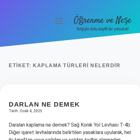
Öğrenme ve Neşe
menüyü
aç
Bilgiyle dolu keyifli bir yolculuk!
Anasayfa
Gizlilik Politikası
ETIKET:
KAPLAMA TÜRLERI NELERDIR
Yasal Uyarı
Hakkımızda
DARLAN NE DEMEK
Tarih: Ocak 4, 2025
Daralan kaplama ne demek? Sağ Konik Yol Levhası T-4b:
Diğer işaret levhalarında belirtilen yasaklara uyularak, her
iki taraftan veya sağdan ve soldan tedbir alınmadan,