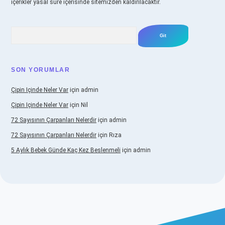
içerikler yasal süre içerisinde sitemizden kaldırılacaktır.
Arama
SON YORUMLAR
Çipin Içinde Neler Var
için
admin
Çipin Içinde Neler Var
için
Nil
72 Sayısının Çarpanları Nelerdir
için
admin
72 Sayısının Çarpanları Nelerdir
için
Rıza
5 Aylık Bebek Günde Kaç Kez Beslenmeli
için
admin
 güncel giriş
https://www.betexper.xyz/
elexbetgiris.org