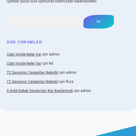
içerikler yasal süre içerisinde sitemizden kaldırılacaktır.
Arama
SON YORUMLAR
Çipin Içinde Neler Var
için
admin
Çipin Içinde Neler Var
için
Nil
72 Sayısının Çarpanları Nelerdir
için
admin
72 Sayısının Çarpanları Nelerdir
için
Rıza
5 Aylık Bebek Günde Kaç Kez Beslenmeli
için
admin
onbet güncel giriş
https://www.betexper.xyz/
elexbetgiris.org