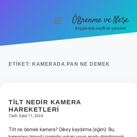
Öğrenme ve Neşe
menüyü
aç
Bilgiyle dolu keyifli bir yolculuk!
Anasayfa
Gizlilik Politikası
ETIKET:
KAMERADA PAN NE DEMEK
Yasal Uyarı
Hakkımızda
TILT NEDIR KAMERA
HAREKETLERI
Tarih: Eylül 17, 2024
Tilt ne demek kamera? Dikey kaydırma (eğim): Bu,
kamerayı tripod üzerinde yukarı veya aşağı döndürerek