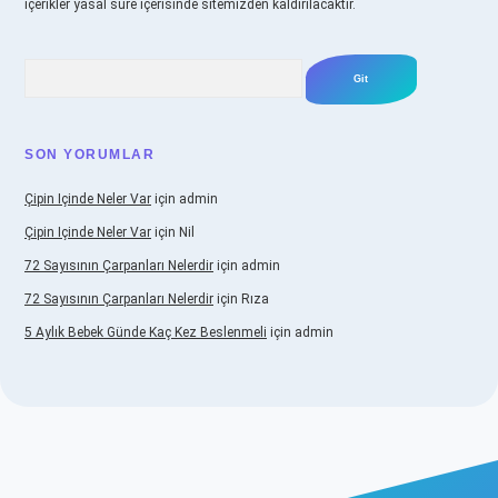
içerikler yasal süre içerisinde sitemizden kaldırılacaktır.
Arama
SON YORUMLAR
Çipin Içinde Neler Var
için
admin
Çipin Içinde Neler Var
için
Nil
72 Sayısının Çarpanları Nelerdir
için
admin
72 Sayısının Çarpanları Nelerdir
için
Rıza
5 Aylık Bebek Günde Kaç Kez Beslenmeli
için
admin
iş
https://www.betexper.xyz/
elexbetgiris.org