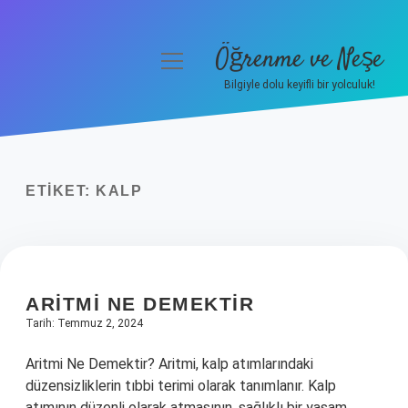
Öğrenme ve Neşe
menüyü
aç
Bilgiyle dolu keyifli bir yolculuk!
Anasayfa
Gizlilik Politikası
ETIKET:
KALP
Yasal Uyarı
Hakkımızda
ARITMI NE DEMEKTIR
Tarih: Temmuz 2, 2024
Aritmi Ne Demektir? Aritmi, kalp atımlarındaki
düzensizliklerin tıbbi terimi olarak tanımlanır. Kalp
atımının düzenli olarak atmasının, sağlıklı bir yaşam