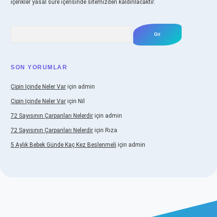
içerikler yasal süre içerisinde sitemizden kaldırılacaktır.
Arama
SON YORUMLAR
Çipin Içinde Neler Var
için
admin
Çipin Içinde Neler Var
için
Nil
72 Sayısının Çarpanları Nelerdir
için
admin
72 Sayısının Çarpanları Nelerdir
için
Rıza
5 Aylık Bebek Günde Kaç Kez Beslenmeli
için
admin
ş
https://www.betexper.xyz/
elexbetgiris.org