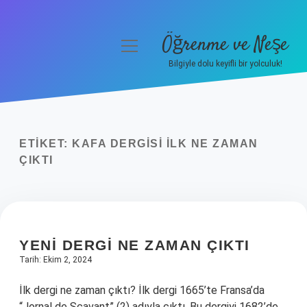
Öğrenme ve Neşe
menüyü
aç
Bilgiyle dolu keyifli bir yolculuk!
Anasayfa
Gizlilik Politikası
ETIKET:
KAFA DERGISI ILK NE ZAMAN
Yasal Uyarı
ÇIKTI
Hakkımızda
YENI DERGI NE ZAMAN ÇIKTI
Tarih: Ekim 2, 2024
İlk dergi ne zaman çıktı? İlk dergi 1665’te Fransa’da
“Jornal de Scavant” (2) adıyla çıktı. Bu dergiyi 1682’de