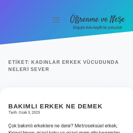
Öğrenme ve Neşe
menüyü
aç
Bilgiyle dolu keyifli bir yolculuk!
Anasayfa
Gizlilik Politikası
ETIKET:
KADINLAR ERKEK VÜCUDUNDA
Yasal Uyarı
NELERI SEVER
Hakkımızda
BAKIMLI ERKEK NE DEMEK
Tarih: Ocak 3, 2025
Çok bakımlı erkeklere ne denir? Metroseksüel erkek;
Kişisel hijyen, güzel koku ve güzel giyim gibi kavramları