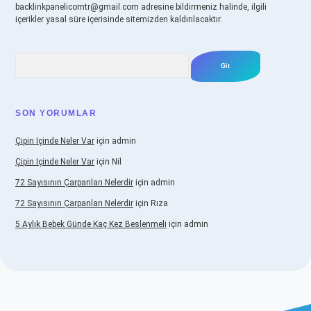
backlinkpanelicomtr@gmail.com
adresine bildirmeniz halinde, ilgili
içerikler yasal süre içerisinde sitemizden kaldırılacaktır.
Arama
SON YORUMLAR
Çipin Içinde Neler Var
için
admin
Çipin Içinde Neler Var
için
Nil
72 Sayısının Çarpanları Nelerdir
için
admin
72 Sayısının Çarpanları Nelerdir
için
Rıza
5 Aylık Bebek Günde Kaç Kez Beslenmeli
için
admin