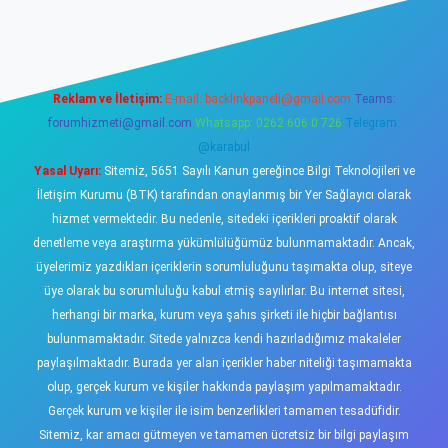
iriş
https://www.betexper.xyz/
elexbetgiris.org
Reklam ve İletişim:
E-mail:
backlinkpaneli@gmail.com
Teams:
forumhizmeti@gmail.com
Whatsapp: 0262 606 0 726
Telegram:
@karabul
Yasal Uyarı:
Sitemiz, 5651 Sayılı Kanun gereğince Bilgi Teknolojileri ve
İletişim Kurumu (BTK) tarafından onaylanmış bir Yer Sağlayıcı olarak
hizmet vermektedir. Bu nedenle, sitedeki içerikleri proaktif olarak
denetleme veya araştırma yükümlülüğümüz bulunmamaktadır. Ancak,
üyelerimiz yazdıkları içeriklerin sorumluluğunu taşımakta olup, siteye
üye olarak bu sorumluluğu kabul etmiş sayılırlar. Bu internet sitesi,
herhangi bir marka, kurum veya şahıs şirketi ile hiçbir bağlantısı
bulunmamaktadır. Sitede yalnızca kendi hazırladığımız makaleler
paylaşılmaktadır. Burada yer alan içerikler haber niteliği taşımamakta
olup, gerçek kurum ve kişiler hakkında paylaşım yapılmamaktadır.
Gerçek kurum ve kişiler ile isim benzerlikleri tamamen tesadüfidir.
Sitemiz, kar amacı gütmeyen ve tamamen ücretsiz bir bilgi paylaşım