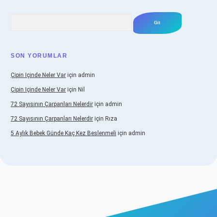
Arama
SON YORUMLAR
Çipin Içinde Neler Var
için
admin
Çipin Içinde Neler Var
için
Nil
72 Sayısının Çarpanları Nelerdir
için
admin
72 Sayısının Çarpanları Nelerdir
için
Rıza
5 Aylık Bebek Günde Kaç Kez Beslenmeli
için
admin
iş
https://www.betexper.xyz/
elexbetgiris.org