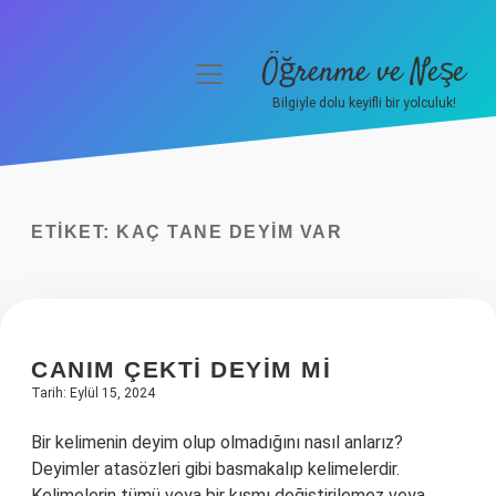
Öğrenme ve Neşe
menüyü
aç
Bilgiyle dolu keyifli bir yolculuk!
Anasayfa
Gizlilik Politikası
ETIKET:
KAÇ TANE DEYIM VAR
Yasal Uyarı
Hakkımızda
CANIM ÇEKTI DEYIM MI
Tarih: Eylül 15, 2024
Bir kelimenin deyim olup olmadığını nasıl anlarız?
Deyimler atasözleri gibi basmakalıp kelimelerdir.
Kelimelerin tümü veya bir kısmı değiştirilemez veya