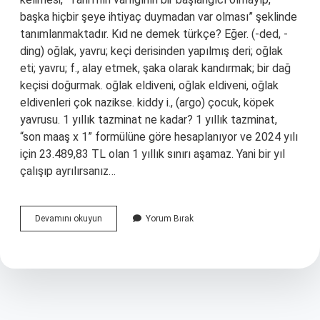
başka hiçbir şeye ihtiyaç duymadan var olması” şeklinde
tanımlanmaktadır. Kıd ne demek türkçe? Eğer. (-ded, -
ding) oğlak, yavru; keçi derisinden yapılmış deri; oğlak
eti; yavru; f., alay etmek, şaka olarak kandırmak; bir dağ
keçisi doğurmak. oğlak eldiveni, oğlak eldiveni, oğlak
eldivenleri çok nazikse. kiddy i., (argo) çocuk, köpek
yavrusu. 1 yıllık tazminat ne kadar? 1 yıllık tazminat,
“son maaş x 1” formülüne göre hesaplanıyor ve 2024 yılı
için 23.489,83 TL olan 1 yıllık sınırı aşamaz. Yani bir yıl
çalışıp ayrılırsanız…
Kıde
Devamını okuyun
Yorum Bırak
Ne
Demek