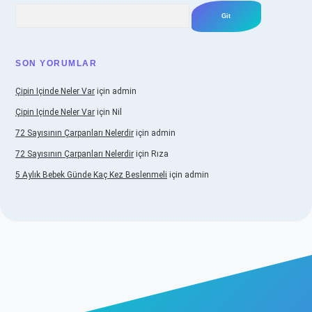
Arama
SON YORUMLAR
Çipin Içinde Neler Var
için
admin
Çipin Içinde Neler Var
için
Nil
72 Sayısının Çarpanları Nelerdir
için
admin
72 Sayısının Çarpanları Nelerdir
için
Rıza
5 Aylık Bebek Günde Kaç Kez Beslenmeli
için
admin
iş
https://www.betexper.xyz/
elexbetgiris.org