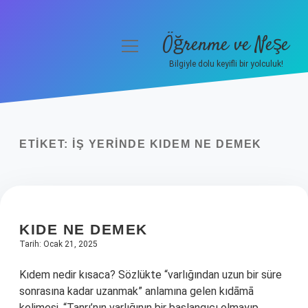
Öğrenme ve Neşe
menüyü
aç
Bilgiyle dolu keyifli bir yolculuk!
Anasayfa
Gizlilik Politikası
ETIKET:
İŞ YERINDE KIDEM NE DEMEK
Yasal Uyarı
Hakkımızda
KIDE NE DEMEK
Tarih: Ocak 21, 2025
Kıdem nedir kısaca? Sözlükte “varlığından uzun bir süre
sonrasına kadar uzanmak” anlamına gelen kıdāmā
kelimesi, “Tanrı’nın varlığının bir başlangıcı olmayıp,