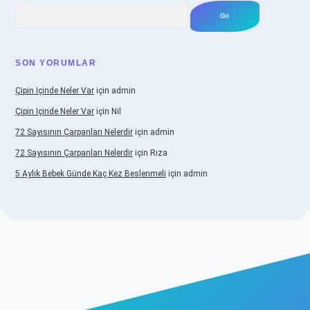
Arama
SON YORUMLAR
Çipin Içinde Neler Var
için
admin
Çipin Içinde Neler Var
için
Nil
72 Sayısının Çarpanları Nelerdir
için
admin
72 Sayısının Çarpanları Nelerdir
için
Rıza
5 Aylık Bebek Günde Kaç Kez Beslenmeli
için
admin
iş
https://www.betexper.xyz/
elexbetgiris.org