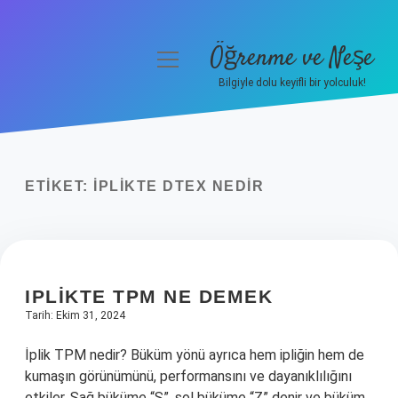
Öğrenme ve Neşe
menüyü
aç
Bilgiyle dolu keyifli bir yolculuk!
Anasayfa
Gizlilik Politikası
ETIKET:
İPLIKTE DTEX NEDIR
Yasal Uyarı
Hakkımızda
IPLIKTE TPM NE DEMEK
Tarih: Ekim 31, 2024
İplik TPM nedir? Büküm yönü ayrıca hem ipliğin hem de
kumaşın görünümünü, performansını ve dayanıklılığını
etkiler. Sağ büküme “S”, sol büküme “Z” denir ve büküm