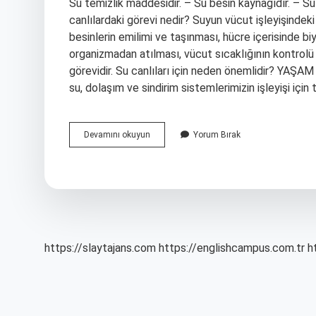
Su temizlik maddesidir. – Su besin kaynağıdır. – Su o
canlılardaki görevi nedir? Suyun vücut işleyişindek
besinlerin emilimi ve taşınması, hücre içerisinde b
organizmadan atılması, vücut sıcaklığının kontrolü 
görevidir. Su canlıları için neden önemlidir? YA
su, dolaşım ve sindirim sistemlerimizin işleyişi iç
Suyun
Devamını okuyun
Yorum Bırak
Canlılar
Için
5
Önemli
Görevi
Nedir
https://slaytajans.com
https://englishcampus.com.tr
h