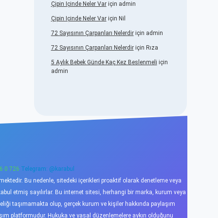
Çipin Içinde Neler Var
için
admin
Çipin Içinde Neler Var
için
Nil
72 Sayısının Çarpanları Nelerdir
için
admin
72 Sayısının Çarpanları Nelerdir
için
Rıza
5 Aylık Bebek Günde Kaç Kez Beslenmeli
için
admin
6 0 726
Telegram: @karabul
ktedir. Bu nedenle, sitedeki içerikleri proaktif olarak denetleme veya
l etmiş sayılırlar. Bu internet sitesi, herhangi bir marka, kurum veya
niteliği taşımamakta olup, gerçek kurum ve kişiler hakkında paylaşım
laşım platformudur. Hukuka ve yasal düzenlemelere aykırı olduğunu