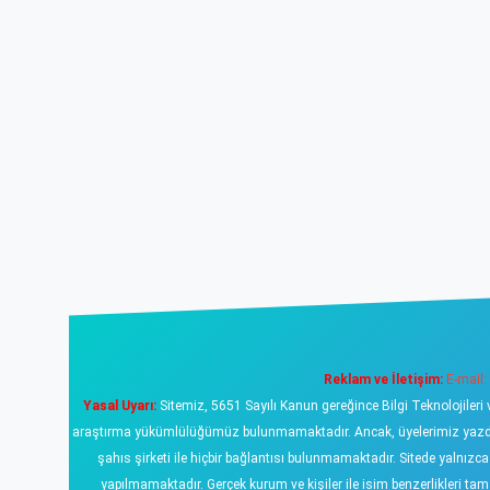
Reklam ve İletişim:
E-mail:
Yasal Uyarı:
Sitemiz, 5651 Sayılı Kanun gereğince Bilgi Teknolojileri 
araştırma yükümlülüğümüz bulunmamaktadır. Ancak, üyelerimiz yazdıklar
şahıs şirketi ile hiçbir bağlantısı bulunmamaktadır. Sitede yalnızc
yapılmamaktadır. Gerçek kurum ve kişiler ile isim benzerlikleri 