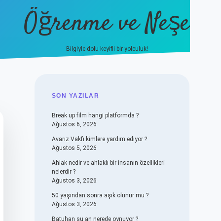
Öğrenme ve Neşe
Bilgiyle dolu keyifli bir yolculuk!
hiltonbet güncel giriş
https:/
SIDEBAR
SON YAZILAR
Break up film hangi platformda ?
Ağustos 6, 2026
Avarız Vakfı kimlere yardım ediyor ?
Ağustos 5, 2026
Ahlak nedir ve ahlaklı bir insanın özellikleri
nelerdir ?
Ağustos 3, 2026
50 yaşından sonra aşık olunur mu ?
Ağustos 3, 2026
Batuhan şu an nerede oynuyor ?