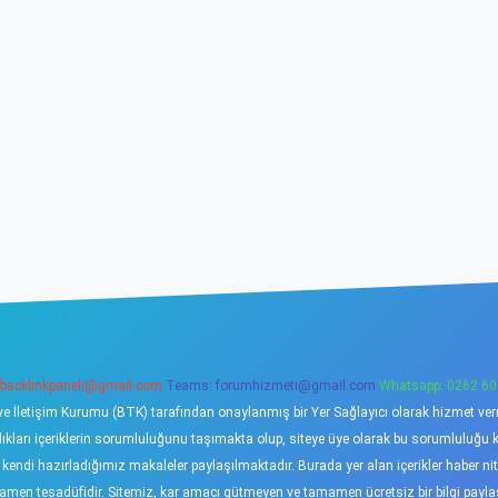
backlinkpaneli@gmail.com
Teams:
forumhizmeti@gmail.com
Whatsapp: 0262 60
ve İletişim Kurumu (BTK) tarafından onaylanmış bir Yer Sağlayıcı olarak hizmet verme
ı içeriklerin sorumluluğunu taşımakta olup, siteye üye olarak bu sorumluluğu kabu
a kendi hazırladığımız makaleler paylaşılmaktadır. Burada yer alan içerikler haber 
tamamen tesadüfidir. Sitemiz, kar amacı gütmeyen ve tamamen ücretsiz bir bilgi pay