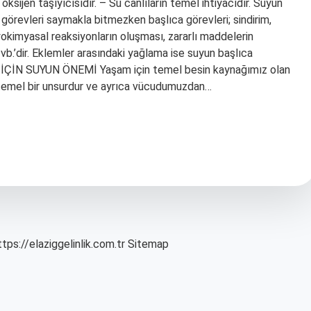
ksijen taşıyıcısıdır. – Su canlıların temel ihtiyacıdır. Suyun
i görevleri saymakla bitmezken başlıca görevleri; sindirim,
iyokimyasal reaksiyonların oluşması, zararlı maddelerin
vb.’dir. Eklemler arasındaki yağlama ise suyun başlıca
ŞAM İÇİN SUYUN ÖNEMİ Yaşam için temel besin kaynağımız olan
in temel bir unsurdur ve ayrıca vücudumuzdan…
ttps://elaziggelinlik.com.tr
Sitemap