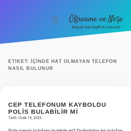
Öğrenme ve Neşe
menüyü
aç
Bilgiyle dolu keyifli bir yolculuk!
Anasayfa
Gizlilik Politikası
ETIKET:
İÇINDE HAT OLMAYAN TELEFON
Yasal Uyarı
NASIL BULUNUR
Hakkımızda
CEP TELEFONUM KAYBOLDU
POLIS BULABILIR MI
Tarih: Ocak 19, 2025
Polis kapalı telefonu bulabilir mi? Değiştirilen bir telefon