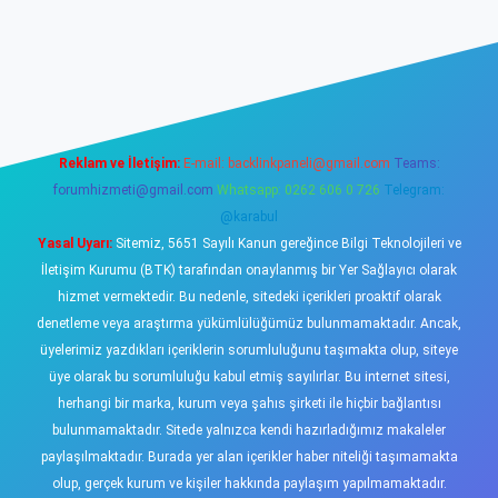
ş
https://www.betexper.xyz/
elexbetgiris.org
Reklam ve İletişim:
E-mail:
backlinkpaneli@gmail.com
Teams:
forumhizmeti@gmail.com
Whatsapp: 0262 606 0 726
Telegram:
@karabul
Yasal Uyarı:
Sitemiz, 5651 Sayılı Kanun gereğince Bilgi Teknolojileri ve
İletişim Kurumu (BTK) tarafından onaylanmış bir Yer Sağlayıcı olarak
hizmet vermektedir. Bu nedenle, sitedeki içerikleri proaktif olarak
denetleme veya araştırma yükümlülüğümüz bulunmamaktadır. Ancak,
üyelerimiz yazdıkları içeriklerin sorumluluğunu taşımakta olup, siteye
üye olarak bu sorumluluğu kabul etmiş sayılırlar. Bu internet sitesi,
herhangi bir marka, kurum veya şahıs şirketi ile hiçbir bağlantısı
bulunmamaktadır. Sitede yalnızca kendi hazırladığımız makaleler
paylaşılmaktadır. Burada yer alan içerikler haber niteliği taşımamakta
olup, gerçek kurum ve kişiler hakkında paylaşım yapılmamaktadır.