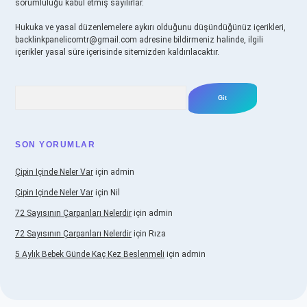
sorumluluğu kabul etmiş sayılırlar.
Hukuka ve yasal düzenlemelere aykırı olduğunu düşündüğünüz içerikleri,
backlinkpanelicomtr@gmail.com
adresine bildirmeniz halinde, ilgili
içerikler yasal süre içerisinde sitemizden kaldırılacaktır.
Arama
SON YORUMLAR
Çipin Içinde Neler Var
için
admin
Çipin Içinde Neler Var
için
Nil
72 Sayısının Çarpanları Nelerdir
için
admin
72 Sayısının Çarpanları Nelerdir
için
Rıza
5 Aylık Bebek Günde Kaç Kez Beslenmeli
için
admin