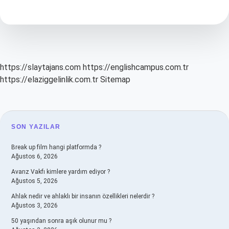
Kayboldu
Polis
Bulabilir
Mi
https://slaytajans.com
https://englishcampus.com.tr
https://elaziggelinlik.com.tr
Sitemap
SIDEBAR
SON YAZILAR
Break up film hangi platformda ?
Ağustos 6, 2026
Avarız Vakfı kimlere yardım ediyor ?
Ağustos 5, 2026
Ahlak nedir ve ahlaklı bir insanın özellikleri nelerdir ?
Ağustos 3, 2026
50 yaşından sonra aşık olunur mu ?