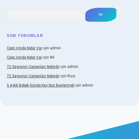
Arama
SON YORUMLAR
Çipin Içinde Neler Var
için
admin
Çipin Içinde Neler Var
için
Nil
72 Sayısının Çarpanları Nelerdir
için
admin
72 Sayısının Çarpanları Nelerdir
için
Rıza
5 Aylık Bebek Günde Kaç Kez Beslenmeli
için
admin
iş
https://www.betexper.xyz/
elexbetgiris.org