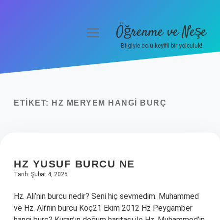
Öğrenme ve Neşe
menüyü
aç
Bilgiyle dolu keyifli bir yolculuk!
Anasayfa
Gizlilik Politikası
ETIKET:
HZ MERYEM HANGI BURÇ
Yasal Uyarı
Hakkımızda
HZ YUSUF BURCU NE
Tarih: Şubat 4, 2025
Hz. Ali’nin burcu nedir? Seni hiç sevmedim. Muhammed
ve Hz. Ali’nin burcu Koç21 Ekim 2012 Hz Peygamber
hangi burç? Kuran’ın doğum haritası ile Hz. Muhammed’in