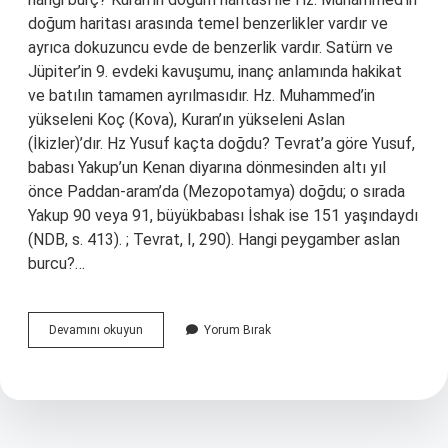
doğum haritası arasında temel benzerlikler vardır ve
ayrıca dokuzuncu evde de benzerlik vardır. Satürn ve
Jüpiter’in 9. evdeki kavuşumu, inanç anlamında hakikat
ve batılın tamamen ayrılmasıdır. Hz. Muhammed’in
yükseleni Koç (Kova), Kuran’ın yükseleni Aslan
(İkizler)’dır. Hz Yusuf kaçta doğdu? Tevrat’a göre Yusuf,
babası Yakup’un Kenan diyarına dönmesinden altı yıl
önce Paddan-aram’da (Mezopotamya) doğdu; o sırada
Yakup 90 veya 91, büyükbabası İshak ise 151 yaşındaydı
(NDB, s. 413). ; Tevrat, I, 290). Hangi peygamber aslan
burcu?…
Hz
Devamını okuyun
Yorum Bırak
Yusuf
Burcu
Ne