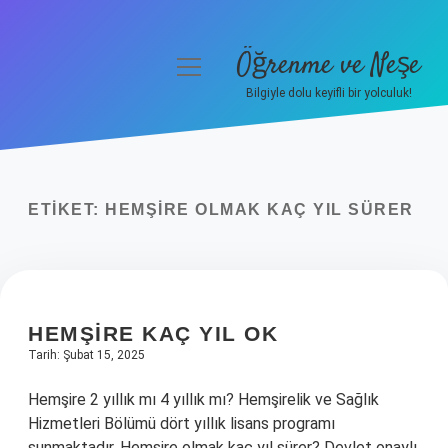
Öğrenme ve Neşe
menüyü
aç
Bilgiyle dolu keyifli bir yolculuk!
Anasayfa
Gizlilik Politikası
ETIKET:
HEMŞIRE OLMAK KAÇ YIL SÜRER
Yasal Uyarı
Hakkımızda
HEMŞIRE KAÇ YIL OK
Tarih: Şubat 15, 2025
Hemşire 2 yıllık mı 4 yıllık mı? Hemşirelik ve Sağlık
Hizmetleri Bölümü dört yıllık lisans programı
sunmaktadır. Hemşire olmak kaç yıl sürer? Devlet onaylı