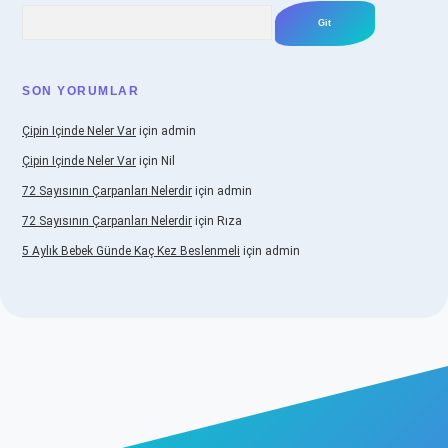
Arama
SON YORUMLAR
Çipin Içinde Neler Var
için
admin
Çipin Içinde Neler Var
için
Nil
72 Sayısının Çarpanları Nelerdir
için
admin
72 Sayısının Çarpanları Nelerdir
için
Rıza
5 Aylık Bebek Günde Kaç Kez Beslenmeli
için
admin
iş
https://www.betexper.xyz/
elexbetgiris.org