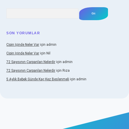
Arama
SON YORUMLAR
Çipin Içinde Neler Var
için
admin
Çipin Içinde Neler Var
için
Nil
72 Sayısının Çarpanları Nelerdir
için
admin
72 Sayısının Çarpanları Nelerdir
için
Rıza
5 Aylık Bebek Günde Kaç Kez Beslenmeli
için
admin
iş
https://www.betexper.xyz/
elexbetgiris.org