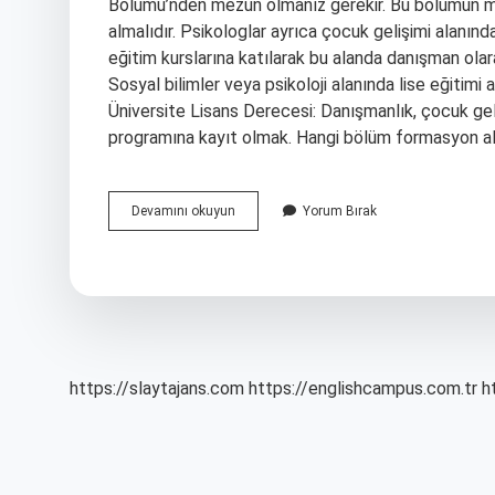
Bölümü’nden mezun olmanız gerekir. Bu bölümün me
almalıdır. Psikologlar ayrıca çocuk gelişimi alanın
eğitim kurslarına katılarak bu alanda danışman olar
Sosyal bilimler veya psikoloji alanında lise eğitimi
Üniversite Lisans Derecesi: Danışmanlık, çocuk gelişi
programına kayıt olmak. Hangi bölüm formasyon alıp 
Pedagojik
Devamını okuyun
Yorum Bırak
Formasyonla
Pedagog
Olunur
Mu
https://slaytajans.com
https://englishcampus.com.tr
h