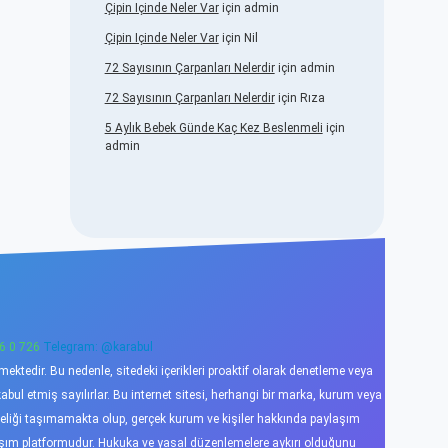
Çipin Içinde Neler Var
için
admin
Çipin Içinde Neler Var
için
Nil
72 Sayısının Çarpanları Nelerdir
için
admin
72 Sayısının Çarpanları Nelerdir
için
Rıza
5 Aylık Bebek Günde Kaç Kez Beslenmeli
için
admin
6 0 726
Telegram: @karabul
ktedir. Bu nedenle, sitedeki içerikleri proaktif olarak denetleme veya
l etmiş sayılırlar. Bu internet sitesi, herhangi bir marka, kurum veya
niteliği taşımamakta olup, gerçek kurum ve kişiler hakkında paylaşım
laşım platformudur. Hukuka ve yasal düzenlemelere aykırı olduğunu