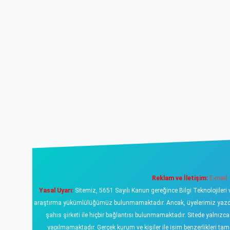
Reklam ve İletişim:
E-mail:
Yasal Uyarı:
Sitemiz, 5651 Sayılı Kanun gereğince Bilgi Teknolojileri 
araştırma yükümlülüğümüz bulunmamaktadır. Ancak, üyelerimiz yazdıklar
şahıs şirketi ile hiçbir bağlantısı bulunmamaktadır. Sitede yalnızc
yapılmamaktadır. Gerçek kurum ve kişiler ile isim benzerlikleri 