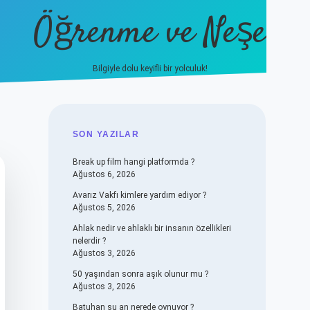
Öğrenme ve Neşe
Bilgiyle dolu keyifli bir yolculuk!
hiltonbet güncel giriş
https://
SIDEBAR
SON YAZILAR
Break up film hangi platformda ?
Ağustos 6, 2026
Avarız Vakfı kimlere yardım ediyor ?
Ağustos 5, 2026
Ahlak nedir ve ahlaklı bir insanın özellikleri
nelerdir ?
Ağustos 3, 2026
50 yaşından sonra aşık olunur mu ?
Ağustos 3, 2026
Batuhan şu an nerede oynuyor ?