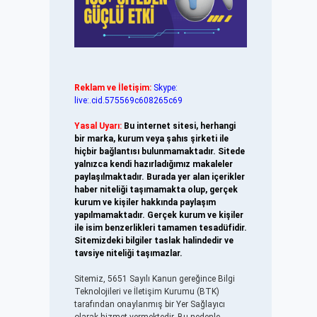
Reklam ve İletişim:
Skype:
live:.cid.575569c608265c69
Yasal Uyarı:
Bu internet sitesi, herhangi
bir marka, kurum veya şahıs şirketi ile
hiçbir bağlantısı bulunmamaktadır. Sitede
yalnızca kendi hazırladığımız makaleler
paylaşılmaktadır. Burada yer alan içerikler
haber niteliği taşımamakta olup, gerçek
kurum ve kişiler hakkında paylaşım
yapılmamaktadır. Gerçek kurum ve kişiler
ile isim benzerlikleri tamamen tesadüfidir.
Sitemizdeki bilgiler taslak halindedir ve
tavsiye niteliği taşımazlar.
Sitemiz, 5651 Sayılı Kanun gereğince Bilgi
Teknolojileri ve İletişim Kurumu (BTK)
tarafından onaylanmış bir Yer Sağlayıcı