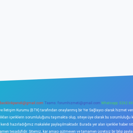
backlinkpaneli@gmail.com
Teams:
forumhizmeti@gmail.com
Whatsapp: 0262 60
ve İletişim Kurumu (BTK) tarafından onaylanmış bir Yer Sağlayıcı olarak hizmet verme
ı içeriklerin sorumluluğunu taşımakta olup, siteye üye olarak bu sorumluluğu kabu
a kendi hazırladığımız makaleler paylaşılmaktadır. Burada yer alan içerikler haber 
tamamen tesadüfidir. Sitemiz, kar amacı gütmeyen ve tamamen ücretsiz bir bilgi pay