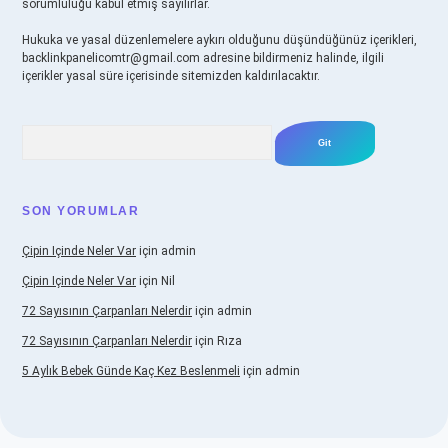
sorumluluğu kabul etmiş sayılırlar.
Hukuka ve yasal düzenlemelere aykırı olduğunu düşündüğünüz içerikleri,
backlinkpanelicomtr@gmail.com
adresine bildirmeniz halinde, ilgili
içerikler yasal süre içerisinde sitemizden kaldırılacaktır.
Arama
SON YORUMLAR
Çipin Içinde Neler Var
için
admin
Çipin Içinde Neler Var
için
Nil
72 Sayısının Çarpanları Nelerdir
için
admin
72 Sayısının Çarpanları Nelerdir
için
Rıza
5 Aylık Bebek Günde Kaç Kez Beslenmeli
için
admin