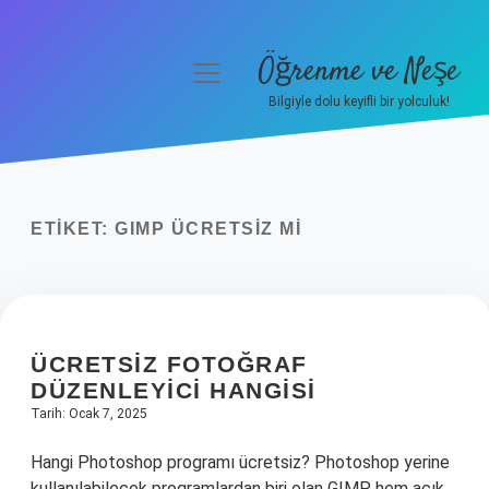
Öğrenme ve Neşe
menüyü
aç
Bilgiyle dolu keyifli bir yolculuk!
Anasayfa
Gizlilik Politikası
ETIKET:
GIMP ÜCRETSIZ MI
Yasal Uyarı
Hakkımızda
ÜCRETSIZ FOTOĞRAF
DÜZENLEYICI HANGISI
Tarih: Ocak 7, 2025
Hangi Photoshop programı ücretsiz? Photoshop yerine
kullanılabilecek programlardan biri olan GIMP hem açık