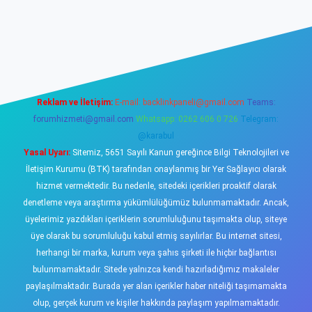
ş
https://www.betexper.xyz/
elexbetgiris.org
Reklam ve İletişim:
E-mail:
backlinkpaneli@gmail.com
Teams:
forumhizmeti@gmail.com
Whatsapp: 0262 606 0 726
Telegram:
@karabul
Yasal Uyarı:
Sitemiz, 5651 Sayılı Kanun gereğince Bilgi Teknolojileri ve
İletişim Kurumu (BTK) tarafından onaylanmış bir Yer Sağlayıcı olarak
hizmet vermektedir. Bu nedenle, sitedeki içerikleri proaktif olarak
denetleme veya araştırma yükümlülüğümüz bulunmamaktadır. Ancak,
üyelerimiz yazdıkları içeriklerin sorumluluğunu taşımakta olup, siteye
üye olarak bu sorumluluğu kabul etmiş sayılırlar. Bu internet sitesi,
herhangi bir marka, kurum veya şahıs şirketi ile hiçbir bağlantısı
bulunmamaktadır. Sitede yalnızca kendi hazırladığımız makaleler
paylaşılmaktadır. Burada yer alan içerikler haber niteliği taşımamakta
olup, gerçek kurum ve kişiler hakkında paylaşım yapılmamaktadır.