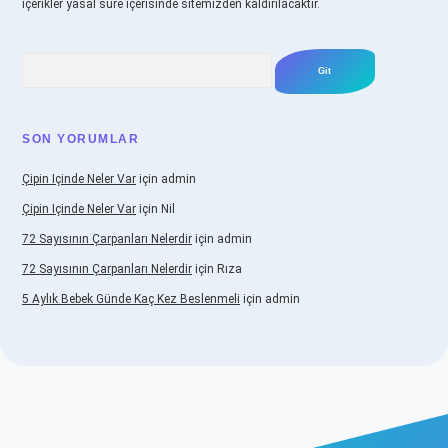
içerikler yasal süre içerisinde sitemizden kaldırılacaktır.
Arama
SON YORUMLAR
Çipin Içinde Neler Var
için
admin
Çipin Içinde Neler Var
için
Nil
72 Sayısının Çarpanları Nelerdir
için
admin
72 Sayısının Çarpanları Nelerdir
için
Rıza
5 Aylık Bebek Günde Kaç Kez Beslenmeli
için
admin
ş
https://www.betexper.xyz/
elexbetgiris.org