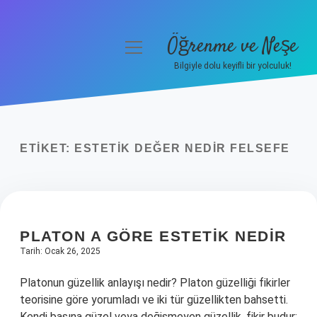
Öğrenme ve Neşe
menüyü
aç
Bilgiyle dolu keyifli bir yolculuk!
Anasayfa
Gizlilik Politikası
ETIKET:
ESTETIK DEĞER NEDIR FELSEFE
Yasal Uyarı
Hakkımızda
PLATON A GÖRE ESTETIK NEDIR
Tarih: Ocak 26, 2025
Platonun güzellik anlayışı nedir? Platon güzelliği fikirler
teorisine göre yorumladı ve iki tür güzellikten bahsetti.
Kendi başına güzel veya değişmeyen güzellik, fikir budur;