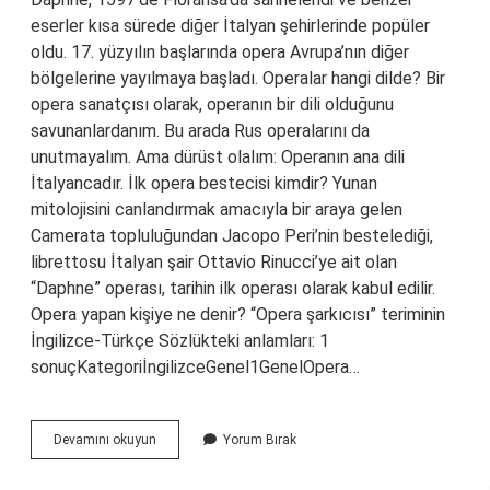
eserler kısa sürede diğer İtalyan şehirlerinde popüler
oldu. 17. yüzyılın başlarında opera Avrupa’nın diğer
bölgelerine yayılmaya başladı. Operalar hangi dilde? Bir
opera sanatçısı olarak, operanın bir dili olduğunu
savunanlardanım. Bu arada Rus operalarını da
unutmayalım. Ama dürüst olalım: Operanın ana dili
İtalyancadır. İlk opera bestecisi kimdir? Yunan
mitolojisini canlandırmak amacıyla bir araya gelen
Camerata topluluğundan Jacopo Peri’nin bestelediği,
librettosu İtalyan şair Ottavio Rinucci’ye ait olan
“Daphne” operası, tarihin ilk operası olarak kabul edilir.
Opera yapan kişiye ne denir? “Opera şarkıcısı” teriminin
İngilizce-Türkçe Sözlükteki anlamları: 1
sonuçKategoriİngilizceGenel1GenelOpera…
Opera
Devamını okuyun
Yorum Bırak
Hangi
Kültüre