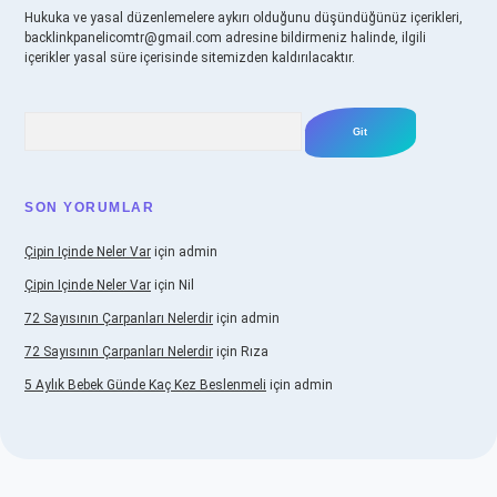
Hukuka ve yasal düzenlemelere aykırı olduğunu düşündüğünüz içerikleri,
backlinkpanelicomtr@gmail.com
adresine bildirmeniz halinde, ilgili
içerikler yasal süre içerisinde sitemizden kaldırılacaktır.
Arama
SON YORUMLAR
Çipin Içinde Neler Var
için
admin
Çipin Içinde Neler Var
için
Nil
72 Sayısının Çarpanları Nelerdir
için
admin
72 Sayısının Çarpanları Nelerdir
için
Rıza
5 Aylık Bebek Günde Kaç Kez Beslenmeli
için
admin