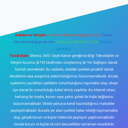
ş
https://www.betexper.xyz/
elexbetgiris.org
Reklam ve İletişim:
E-mail:
backlinkpaneli@gmail.com
Teams:
forumhizmeti@gmail.com
Whatsapp: 0262 606 0 726
Telegram:
@karabul
Yasal Uyarı:
Sitemiz, 5651 Sayılı Kanun gereğince Bilgi Teknolojileri ve
İletişim Kurumu (BTK) tarafından onaylanmış bir Yer Sağlayıcı olarak
hizmet vermektedir. Bu nedenle, sitedeki içerikleri proaktif olarak
denetleme veya araştırma yükümlülüğümüz bulunmamaktadır. Ancak,
üyelerimiz yazdıkları içeriklerin sorumluluğunu taşımakta olup, siteye
üye olarak bu sorumluluğu kabul etmiş sayılırlar. Bu internet sitesi,
herhangi bir marka, kurum veya şahıs şirketi ile hiçbir bağlantısı
bulunmamaktadır. Sitede yalnızca kendi hazırladığımız makaleler
paylaşılmaktadır. Burada yer alan içerikler haber niteliği taşımamakta
olup, gerçek kurum ve kişiler hakkında paylaşım yapılmamaktadır.
Gerçek kurum ve kişiler ile isim benzerlikleri tamamen tesadüfidir.