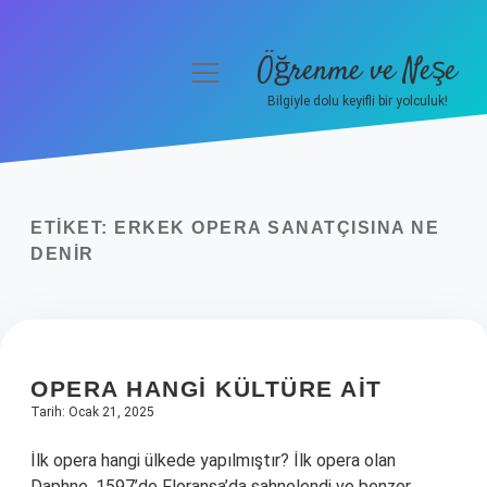
Öğrenme ve Neşe
menüyü
aç
Bilgiyle dolu keyifli bir yolculuk!
Anasayfa
Gizlilik Politikası
ETIKET:
ERKEK OPERA SANATÇISINA NE
Yasal Uyarı
DENIR
Hakkımızda
OPERA HANGI KÜLTÜRE AIT
Tarih: Ocak 21, 2025
İlk opera hangi ülkede yapılmıştır? İlk opera olan
Daphne, 1597’de Floransa’da sahnelendi ve benzer