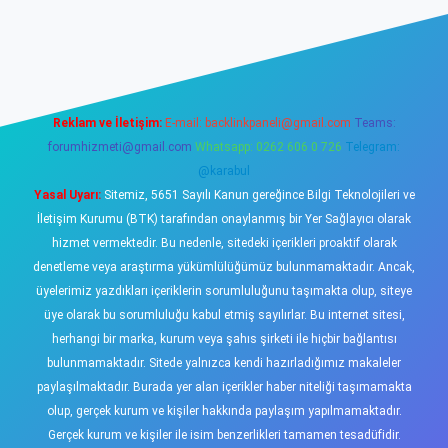
ş
https://www.betexper.xyz/
elexbetgiris.org
Reklam ve İletişim:
E-mail:
backlinkpaneli@gmail.com
Teams:
forumhizmeti@gmail.com
Whatsapp: 0262 606 0 726
Telegram:
@karabul
Yasal Uyarı:
Sitemiz, 5651 Sayılı Kanun gereğince Bilgi Teknolojileri ve
İletişim Kurumu (BTK) tarafından onaylanmış bir Yer Sağlayıcı olarak
hizmet vermektedir. Bu nedenle, sitedeki içerikleri proaktif olarak
denetleme veya araştırma yükümlülüğümüz bulunmamaktadır. Ancak,
üyelerimiz yazdıkları içeriklerin sorumluluğunu taşımakta olup, siteye
üye olarak bu sorumluluğu kabul etmiş sayılırlar. Bu internet sitesi,
herhangi bir marka, kurum veya şahıs şirketi ile hiçbir bağlantısı
bulunmamaktadır. Sitede yalnızca kendi hazırladığımız makaleler
paylaşılmaktadır. Burada yer alan içerikler haber niteliği taşımamakta
olup, gerçek kurum ve kişiler hakkında paylaşım yapılmamaktadır.
Gerçek kurum ve kişiler ile isim benzerlikleri tamamen tesadüfidir.