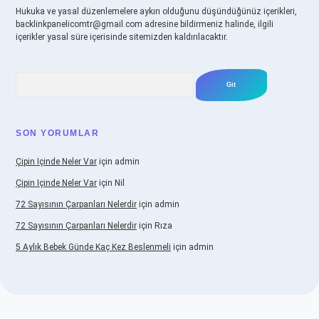
Hukuka ve yasal düzenlemelere aykırı olduğunu düşündüğünüz içerikleri,
backlinkpanelicomtr@gmail.com
adresine bildirmeniz halinde, ilgili
içerikler yasal süre içerisinde sitemizden kaldırılacaktır.
Arama
SON YORUMLAR
Çipin Içinde Neler Var
için
admin
Çipin Içinde Neler Var
için
Nil
72 Sayısının Çarpanları Nelerdir
için
admin
72 Sayısının Çarpanları Nelerdir
için
Rıza
5 Aylık Bebek Günde Kaç Kez Beslenmeli
için
admin