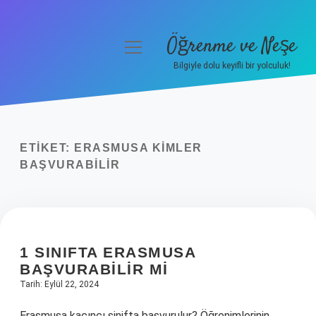
Öğrenme ve Neşe
menüyü
aç
Bilgiyle dolu keyifli bir yolculuk!
Anasayfa
Gizlilik Politikası
ETIKET:
ERASMUSA KIMLER
Yasal Uyarı
BAŞVURABILIR
Hakkımızda
1 SINIFTA ERASMUSA
BAŞVURABILIR MI
Tarih: Eylül 22, 2024
Erasmusa kaçıncı sinifta başvurulur? Öğrenimlerinin