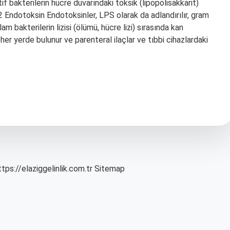
f bakterilerin hücre duvarındaki toksik (lipopolisakkarit)
6.2 Endotoksin Endotoksinler, LPS olarak da adlandırılır, gram
lam bakterilerin lizisi (ölümü, hücre lizi) sırasında kan
her yerde bulunur ve parenteral ilaçlar ve tıbbi cihazlardaki
ttps://elaziggelinlik.com.tr
Sitemap