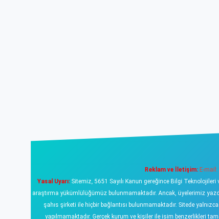
Reklam ve İletişim:
E-mail:
Yasal Uyarı:
Sitemiz, 5651 Sayılı Kanun gereğince Bilgi Teknolojileri 
araştırma yükümlülüğümüz bulunmamaktadır. Ancak, üyelerimiz yazdıklar
şahıs şirketi ile hiçbir bağlantısı bulunmamaktadır. Sitede yalnızc
yapılmamaktadır. Gerçek kurum ve kişiler ile isim benzerlikleri 