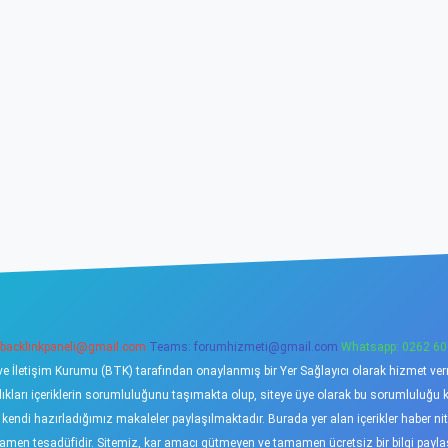
backlinkpaneli@gmail.com
Teams:
forumhizmeti@gmail.com
Whatsapp: 0262 60
ve İletişim Kurumu (BTK) tarafından onaylanmış bir Yer Sağlayıcı olarak hizmet verme
ı içeriklerin sorumluluğunu taşımakta olup, siteye üye olarak bu sorumluluğu kabu
a kendi hazırladığımız makaleler paylaşılmaktadır. Burada yer alan içerikler haber 
tamamen tesadüfidir. Sitemiz, kar amacı gütmeyen ve tamamen ücretsiz bir bilgi pay