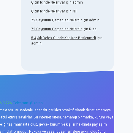
Çipin Içinde Neler Var
için
admin
Çipin Içinde Neler Var
için
Nil
72 Sayısının Çarpanları Nelerdir
için
admin
72 Sayısının Çarpanları Nelerdir
için
Rıza
5 Aylık Bebek Günde Kaç Kez Beslenmeli
için
admin
6 0 726
Telegram: @karabul
ktedir. Bu nedenle, sitedeki içerikleri proaktif olarak denetleme veya
l etmiş sayılırlar. Bu internet sitesi, herhangi bir marka, kurum veya
niteliği taşımamakta olup, gerçek kurum ve kişiler hakkında paylaşım
laşım platformudur. Hukuka ve yasal düzenlemelere aykırı olduğunu