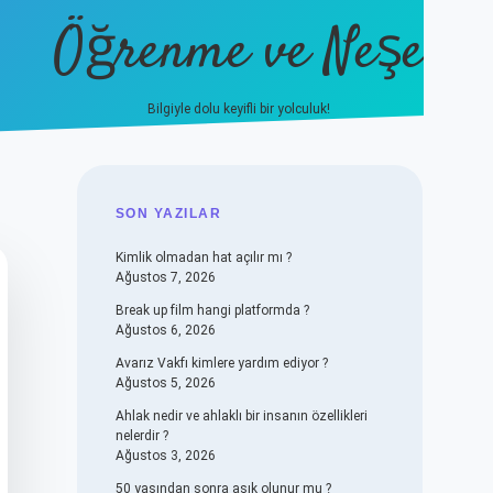
Öğrenme ve Neşe
Bilgiyle dolu keyifli bir yolculuk!
hiltonbet güncel giriş
https://
SIDEBAR
SON YAZILAR
Kimlik olmadan hat açılır mı ?
Ağustos 7, 2026
Break up film hangi platformda ?
Ağustos 6, 2026
Avarız Vakfı kimlere yardım ediyor ?
Ağustos 5, 2026
Ahlak nedir ve ahlaklı bir insanın özellikleri
nelerdir ?
Ağustos 3, 2026
50 yaşından sonra aşık olunur mu ?