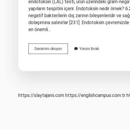
endotoksin (LAL) testi, ürün üzerindeki gram-negati
yapıların tespitini içerir. Endotoksin nedir örnek? 
negatif bakterilerin dış zarının bileşenleridir ve sağ
dolaşımına salınırlar [231]. Endotoksin çevremizde 
en önemli…
Lal
Devamını okuyun
Yorum Bırak
Değeri
Nedir
https://slaytajans.com
https://englishcampus.com.tr
h