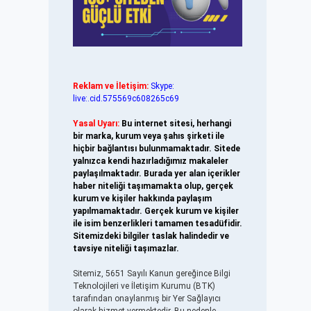
Reklam ve İletişim:
Skype:
live:.cid.575569c608265c69
Yasal Uyarı:
Bu internet sitesi, herhangi
bir marka, kurum veya şahıs şirketi ile
hiçbir bağlantısı bulunmamaktadır. Sitede
yalnızca kendi hazırladığımız makaleler
paylaşılmaktadır. Burada yer alan içerikler
haber niteliği taşımamakta olup, gerçek
kurum ve kişiler hakkında paylaşım
yapılmamaktadır. Gerçek kurum ve kişiler
ile isim benzerlikleri tamamen tesadüfidir.
Sitemizdeki bilgiler taslak halindedir ve
tavsiye niteliği taşımazlar.
Sitemiz, 5651 Sayılı Kanun gereğince Bilgi
Teknolojileri ve İletişim Kurumu (BTK)
tarafından onaylanmış bir Yer Sağlayıcı