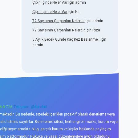
Çipin Içinde Neler Var
için
admin
Çipin Içinde Neler Var
için
Nil
72 Sayısının Çarpanları Nelerdir
için
admin
72 Sayısının Çarpanları Nelerdir
için
Rıza
5 Aylık Bebek Günde Kaç Kez Beslenmeli
için
admin
6 0 726
Telegram: @karabul
ktedir. Bu nedenle, sitedeki içerikleri proaktif olarak denetleme veya
l etmiş sayılırlar. Bu internet sitesi, herhangi bir marka, kurum veya
niteliği taşımamakta olup, gerçek kurum ve kişiler hakkında paylaşım
laşım platformudur. Hukuka ve yasal düzenlemelere aykırı olduğunu