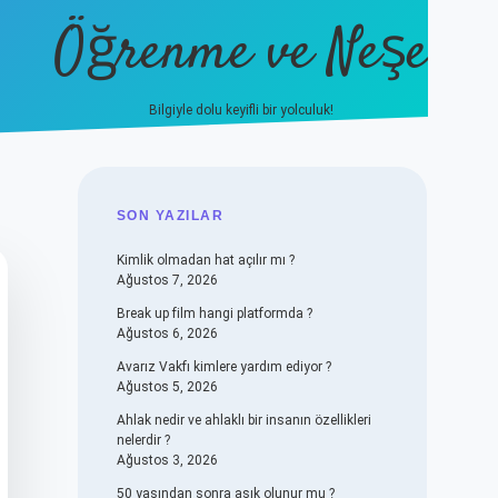
Öğrenme ve Neşe
Bilgiyle dolu keyifli bir yolculuk!
hiltonbet güncel giriş
https://
SIDEBAR
SON YAZILAR
Kimlik olmadan hat açılır mı ?
Ağustos 7, 2026
Break up film hangi platformda ?
Ağustos 6, 2026
Avarız Vakfı kimlere yardım ediyor ?
Ağustos 5, 2026
Ahlak nedir ve ahlaklı bir insanın özellikleri
nelerdir ?
Ağustos 3, 2026
50 yaşından sonra aşık olunur mu ?