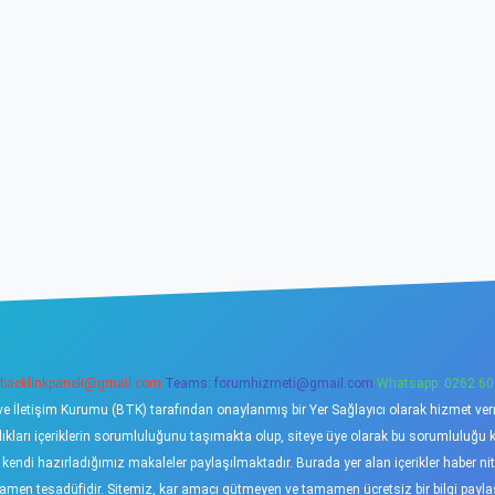
backlinkpaneli@gmail.com
Teams:
forumhizmeti@gmail.com
Whatsapp: 0262 60
ve İletişim Kurumu (BTK) tarafından onaylanmış bir Yer Sağlayıcı olarak hizmet verme
ı içeriklerin sorumluluğunu taşımakta olup, siteye üye olarak bu sorumluluğu kabu
a kendi hazırladığımız makaleler paylaşılmaktadır. Burada yer alan içerikler haber 
tamamen tesadüfidir. Sitemiz, kar amacı gütmeyen ve tamamen ücretsiz bir bilgi pay