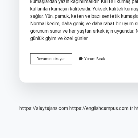
kumaşlardan yazın kaçınılmalıdır. Kaliteli kumaş panto
kullanılan kumaşın kalitesidir. Yüksek kaliteli kuma
sağlar. Yün, pamuk, keten ve bazı sentetik kumaşlar
Normal kesim, daha geniş ve daha rahat bir uyum sun
görünüm sunar ve her yaştan erkek için uygundur. 
günlük giyim ve özel günler…
En
Devamını okuyun
Yorum Bırak
Rahat
Pantolon
Kumaşı
Hangisi
https://slaytajans.com
https://englishcampus.com.tr
h