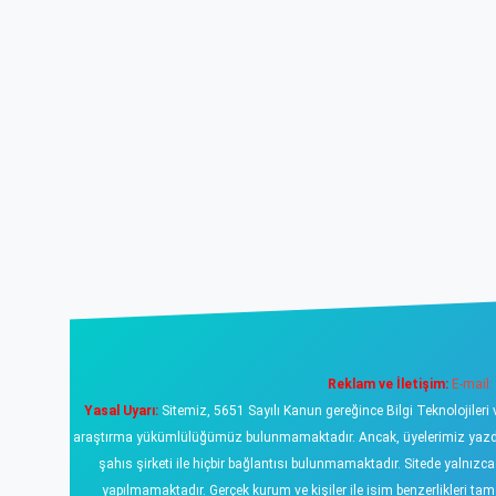
Reklam ve İletişim:
E-mail:
Yasal Uyarı:
Sitemiz, 5651 Sayılı Kanun gereğince Bilgi Teknolojileri 
araştırma yükümlülüğümüz bulunmamaktadır. Ancak, üyelerimiz yazdıklar
şahıs şirketi ile hiçbir bağlantısı bulunmamaktadır. Sitede yalnızc
yapılmamaktadır. Gerçek kurum ve kişiler ile isim benzerlikleri 