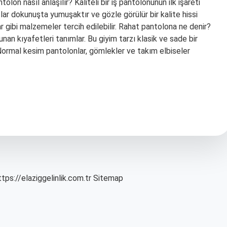
lon nasıl anlaşılır? Kaliteli bir iş pantolonunun ilk işareti
şlar dokunuşta yumuşaktır ve gözle görülür bir kalite hissi
 gibi malzemeler tercih edilebilir. Rahat pantolona ne denir?
an kıyafetleri tanımlar. Bu giyim tarzı klasik ve sade bir
Normal kesim pantolonlar, gömlekler ve takım elbiseler
ttps://elaziggelinlik.com.tr
Sitemap