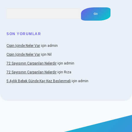
Arama
SON YORUMLAR
Çipin Içinde Neler Var
için
admin
Çipin Içinde Neler Var
için
Nil
72 Sayısının Çarpanları Nelerdir
için
admin
72 Sayısının Çarpanları Nelerdir
için
Rıza
5 Aylık Bebek Günde Kaç Kez Beslenmeli
için
admin
iş
https://www.betexper.xyz/
elexbetgiris.org