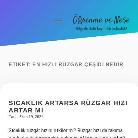
Öğrenme ve Neşe
menüyü
aç
Bilgiyle dolu keyifli bir yolculuk!
Anasayfa
Gizlilik Politikası
ETIKET:
EN HIZLI RÜZGAR ÇEŞIDI NEDIR
Yasal Uyarı
Hakkımızda
SICAKLIK ARTARSA RÜZGAR HIZI
ARTAR MI
Tarih: Ekim 19, 2024
Sıcaklık rüzgâr hızını etkiler mi? Rüzgar hızı da rakıma
bağlı olarak değişerek sıcaklığın arttığı yerlerde artar.3