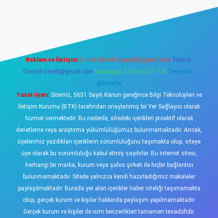
ş
https://www.betexper.xyz/
elexbetgiris.org
Reklam ve İletişim:
E-mail:
backlinkpaneli@gmail.com
Teams:
forumhizmeti@gmail.com
Whatsapp: 0262 606 0 726
Telegram:
@karabul
Yasal Uyarı:
Sitemiz, 5651 Sayılı Kanun gereğince Bilgi Teknolojileri ve
İletişim Kurumu (BTK) tarafından onaylanmış bir Yer Sağlayıcı olarak
hizmet vermektedir. Bu nedenle, sitedeki içerikleri proaktif olarak
denetleme veya araştırma yükümlülüğümüz bulunmamaktadır. Ancak,
üyelerimiz yazdıkları içeriklerin sorumluluğunu taşımakta olup, siteye
üye olarak bu sorumluluğu kabul etmiş sayılırlar. Bu internet sitesi,
herhangi bir marka, kurum veya şahıs şirketi ile hiçbir bağlantısı
bulunmamaktadır. Sitede yalnızca kendi hazırladığımız makaleler
paylaşılmaktadır. Burada yer alan içerikler haber niteliği taşımamakta
olup, gerçek kurum ve kişiler hakkında paylaşım yapılmamaktadır.
Gerçek kurum ve kişiler ile isim benzerlikleri tamamen tesadüfidir.