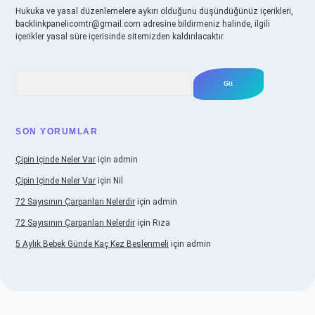
Hukuka ve yasal düzenlemelere aykırı olduğunu düşündüğünüz içerikleri,
backlinkpanelicomtr@gmail.com
adresine bildirmeniz halinde, ilgili
içerikler yasal süre içerisinde sitemizden kaldırılacaktır.
Arama
SON YORUMLAR
Çipin Içinde Neler Var
için
admin
Çipin Içinde Neler Var
için
Nil
72 Sayısının Çarpanları Nelerdir
için
admin
72 Sayısının Çarpanları Nelerdir
için
Rıza
5 Aylık Bebek Günde Kaç Kez Beslenmeli
için
admin