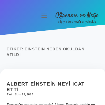
Öğrenme ve Neşe
menüyü
aç
Bilgiyle dolu keyifli bir yolculuk!
Anasayfa
Gizlilik Politikası
ETIKET:
EINSTEIN NEDEN OKULDAN
Yasal Uyarı
ATILDI
Hakkımızda
ALBERT EINSTEIN NEYI ICAT
ETTI
Tarih: Ekim 19, 2024
Einstein’ın başarıları nelerdir? Albert Einstein, tarihin en