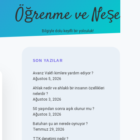
Öğrenme ve Neşe
Bilgiyle dolu keyifli bir yolculuk!
hiltonbet güncel giriş
https://w
SIDEBAR
SON YAZILAR
Avarız Vakfı kimlere yardım ediyor ?
Ağustos 5, 2026
Ahlak nedir ve ahlaklı bir insanın özellikleri
nelerdir ?
Ağustos 3, 2026
50 yaşından sonra aşık olunur mu ?
Ağustos 3, 2026
Batuhan şu an nerede oynuyor ?
Temmuz 29, 2026
TTK denetimi nedir ?