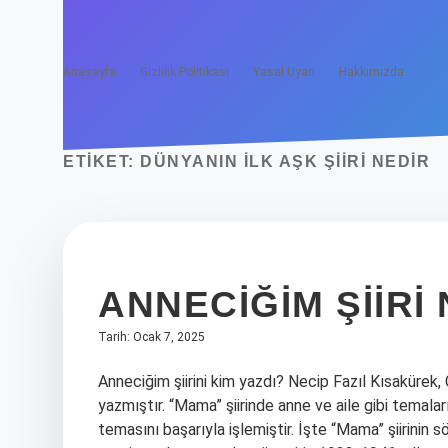
Anasayfa
Gizlilik Politikası
Yasal Uyarı
Hakkımızda
ETIKET:
DÜNYANIN ILK AŞK ŞIIRI NEDIR
ANNECIĞIM ŞIIRI
Tarih: Ocak 7, 2025
Anneciğim şiirini kim yazdı? Necip Fazıl Kısakürek,
yazmıştır. “Mama” şiirinde anne ve aile gibi temaları
temasını başarıyla işlemiştir. İşte “Mama” şiirinin sö