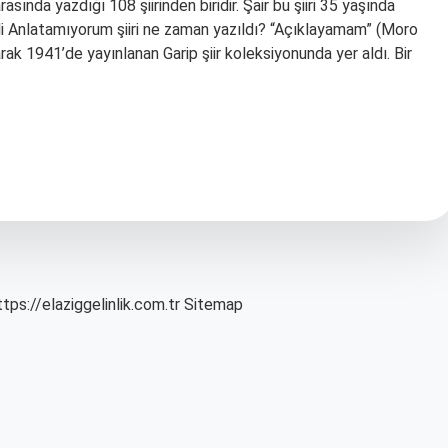
rasında yazdığı 108 şiirinden biridir. Şair bu şiiri 35 yaşında
li Anlatamıyorum şiiri ne zaman yazıldı? “Açıklayamam” (Moro
olarak 1941’de yayınlanan Garip şiir koleksiyonunda yer aldı. Bir
ttps://elaziggelinlik.com.tr
Sitemap