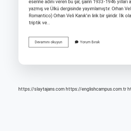
eserine adını veren bu şiir, şairin 1933-1946 yılları a
yazmış ve Ülkü dergisinde yayımlamıştır. Orhan Ve
Romantico) Orhan Veli Kanık’ın lirik bir şiiridir. İlk 
triptik ve…
Anneciğim
Devamını okuyun
Yorum Bırak
Şiiri
Ne
Zaman
Yazıldı
https://slaytajans.com
https://englishcampus.com.tr
h