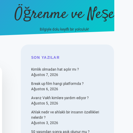
Öğrenme ve Neşe
Bilgiyle dolu keyifli bir yolculuk!
hiltonbet güncel giriş
https://
SIDEBAR
SON YAZILAR
Kimlik olmadan hat açılır mı ?
Ağustos 7, 2026
Break up film hangi platformda ?
Ağustos 6, 2026
Avarız Vakfı kimlere yardım ediyor ?
Ağustos 5, 2026
Ahlak nedir ve ahlaklı bir insanın özellikleri
nelerdir ?
Ağustos 3, 2026
50 yaşından sonra aşık olunur mu ?