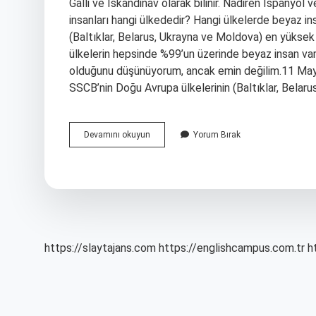
Galli ve İskandinav olarak bilinir. Nadiren İspanyol 
insanları hangi ülkededir? Hangi ülkelerde beyaz in
(Baltıklar, Belarus, Ukrayna ve Moldova) en yüksek
ülkelerin hepsinde %99’un üzerinde beyaz insan va
olduğunu düşünüyorum, ancak emin değilim.11 Mayı
SSCB’nin Doğu Avrupa ülkelerinin (Baltıklar, Belar
Beyaz
Devamını okuyun
Yorum Bırak
Tenli
Insanlar
Hangi
Ulkede
https://slaytajans.com
https://englishcampus.com.tr
h