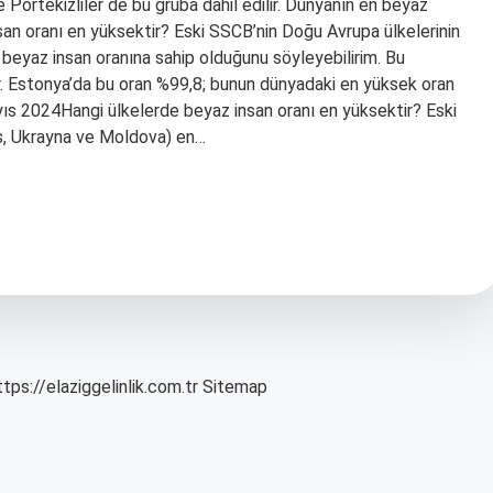
ve Portekizliler de bu gruba dahil edilir. Dünyanın en beyaz
san oranı en yüksektir? Eski SSCB’nin Doğu Avrupa ülkelerinin
 beyaz insan oranına sahip olduğunu söyleyebilirim. Bu
r. Estonya’da bu oran %99,8; bunun dünyadaki en yüksek oran
s 2024Hangi ülkelerde beyaz insan oranı en yüksektir? Eski
us, Ukrayna ve Moldova) en…
ttps://elaziggelinlik.com.tr
Sitemap