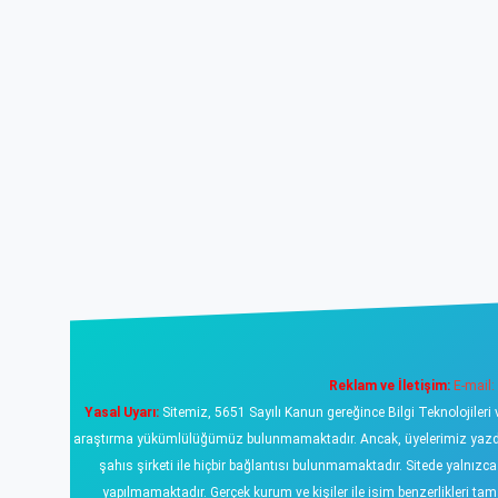
Reklam ve İletişim:
E-mail:
Yasal Uyarı:
Sitemiz, 5651 Sayılı Kanun gereğince Bilgi Teknolojileri 
araştırma yükümlülüğümüz bulunmamaktadır. Ancak, üyelerimiz yazdıklar
şahıs şirketi ile hiçbir bağlantısı bulunmamaktadır. Sitede yalnızc
yapılmamaktadır. Gerçek kurum ve kişiler ile isim benzerlikleri 