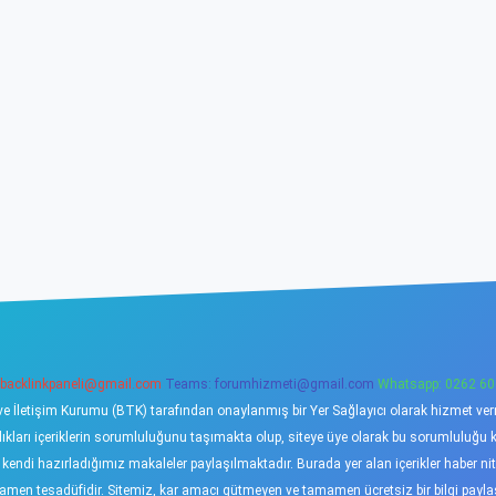
backlinkpaneli@gmail.com
Teams:
forumhizmeti@gmail.com
Whatsapp: 0262 60
ve İletişim Kurumu (BTK) tarafından onaylanmış bir Yer Sağlayıcı olarak hizmet verme
ı içeriklerin sorumluluğunu taşımakta olup, siteye üye olarak bu sorumluluğu kabu
a kendi hazırladığımız makaleler paylaşılmaktadır. Burada yer alan içerikler haber 
tamamen tesadüfidir. Sitemiz, kar amacı gütmeyen ve tamamen ücretsiz bir bilgi pay