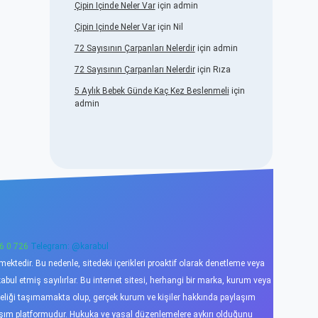
Çipin Içinde Neler Var
için
admin
Çipin Içinde Neler Var
için
Nil
72 Sayısının Çarpanları Nelerdir
için
admin
72 Sayısının Çarpanları Nelerdir
için
Rıza
5 Aylık Bebek Günde Kaç Kez Beslenmeli
için
admin
6 0 726
Telegram: @karabul
ktedir. Bu nedenle, sitedeki içerikleri proaktif olarak denetleme veya
l etmiş sayılırlar. Bu internet sitesi, herhangi bir marka, kurum veya
niteliği taşımamakta olup, gerçek kurum ve kişiler hakkında paylaşım
laşım platformudur. Hukuka ve yasal düzenlemelere aykırı olduğunu