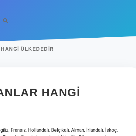
 HANGI ÜLKEDEDIR
SANLAR HANGI
liz, Fransız, Hollandalı, Belçikalı, Alman, İrlandalı, İskoç,